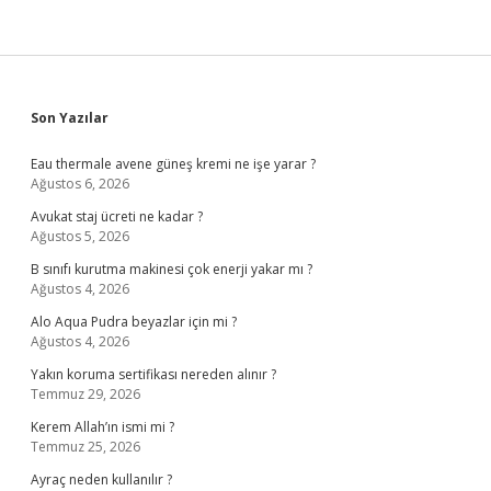
Sidebar
Son Yazılar
Eau thermale avene güneş kremi ne işe yarar ?
Ağustos 6, 2026
Avukat staj ücreti ne kadar ?
Ağustos 5, 2026
B sınıfı kurutma makinesi çok enerji yakar mı ?
Ağustos 4, 2026
Alo Aqua Pudra beyazlar için mi ?
Ağustos 4, 2026
Yakın koruma sertifikası nereden alınır ?
Temmuz 29, 2026
Kerem Allah’ın ismi mi ?
Temmuz 25, 2026
Ayraç neden kullanılır ?