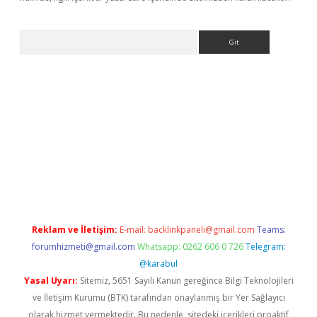
Arama
ino
Reklam ve İletişim:
E-mail:
backlinkpaneli@gmail.com
Teams:
forumhizmeti@gmail.com
Whatsapp: 0262 606 0 726
Telegram:
@karabul
Yasal Uyarı:
Sitemiz, 5651 Sayılı Kanun gereğince Bilgi Teknolojileri
ve İletişim Kurumu (BTK) tarafından onaylanmış bir Yer Sağlayıcı
olarak hizmet vermektedir. Bu nedenle, sitedeki içerikleri proaktif