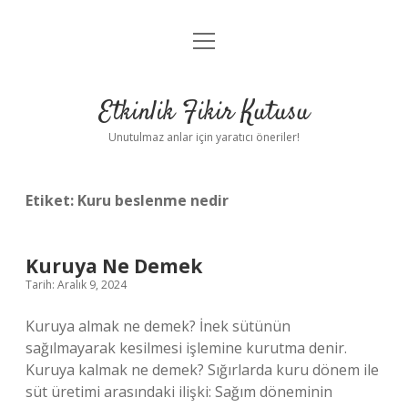
menüyü
Anasayfa
aç
Gizlilik Politikası
Etkinlik Fikir Kutusu
Yasal Uyarı
Unutulmaz anlar için yaratıcı öneriler!
Hakkımızda
Etiket:
Kuru beslenme nedir
Kuruya Ne Demek
Tarih: Aralık 9, 2024
Kuruya almak ne demek? İnek sütünün
sağılmayarak kesilmesi işlemine kurutma denir.
Kuruya kalmak ne demek? Sığırlarda kuru dönem ile
süt üretimi arasındaki ilişki: Sağım döneminin