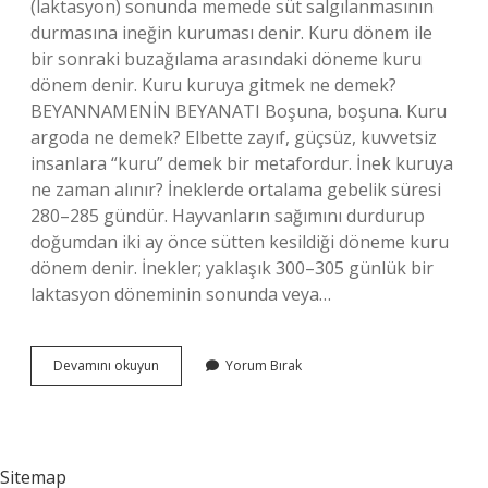
(laktasyon) sonunda memede süt salgılanmasının
durmasına ineğin kuruması denir. Kuru dönem ile
bir sonraki buzağılama arasındaki döneme kuru
dönem denir. Kuru kuruya gitmek ne demek?
BEYANNAMENİN BEYANATI Boşuna, boşuna. Kuru
argoda ne demek? Elbette zayıf, güçsüz, kuvvetsiz
insanlara “kuru” demek bir metafordur. İnek kuruya
ne zaman alınır? İneklerde ortalama gebelik süresi
280–285 gündür. Hayvanların sağımını durdurup
doğumdan iki ay önce sütten kesildiği döneme kuru
dönem denir. İnekler; yaklaşık 300–305 günlük bir
laktasyon döneminin sonunda veya…
Kuruya
Devamını okuyun
Yorum Bırak
Ne
Demek
Sitemap