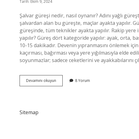
Tarih: Ekim 9, 2024
Şalvar güreşi nedir, nasıl oynanır? Adını yağlı güreş
şalvardan alan bu güreşte, maçlar ayakta yapılır. Güre
güreşinde, tüm teknikler ayakta yapılır. Rakip yere 
yapılır? Güreş dört kategoride yapılır: ayak, orta, 
10-15 dakikadır. Devenin yıpranmasını önlemek için 
kaçırması, bağırması veya yere yığılmasıyla elde edi
soyunmazlar; sadece ceketlerini ve ayakkabılarını çı
Şalvar
Devamını okuyun
8 Yorum
Güreşi
Nasıl
Yapılır
Sitemap