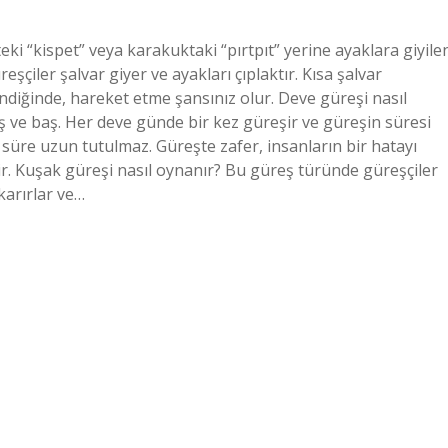
teki “kispet” veya karakuktaki “pırtpıt” yerine ayaklara giyile
şçiler şalvar giyer ve ayakları çıplaktır. Kısa şalvar
indiğinde, hareket etme şansınız olur. Deve güreşi nasıl
baş ve baş. Her deve günde bir kez güreşir ve güreşin süresi
süre uzun tutulmaz. Güreşte zafer, insanların bir hatayı
lir. Kuşak güreşi nasıl oynanır? Bu güreş türünde güreşçiler
karırlar ve…