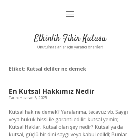
menüyü
Anasayfa
aç
Gizlilik Politikası
Etkinlik Fikir Kutusu
Yasal Uyarı
Unutulmaz anlar için yaratıcı öneriler!
Hakkımızda
Etiket:
Kutsal deliler ne demek
En Kutsal Hakkımız Nedir
Tarih: Haziran 8, 2025
Kutsal hak ne demek? Yaralanma, tecavüz vb. Saygı
veya hukuk hissi ile garanti edilir: kutsal yemin;
Kutsal Haklar. Kutsal olan şey nedir? Kutsal ya da
kutsal, güçlü bir dini saygı veya kabul edildi; Bunlar