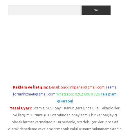
Arama
ino
Reklam ve İletişim:
E-mail:
backlinkpaneli@gmail.com
Teams:
forumhizmeti@gmail.com
Whatsapp: 0262 606 0 726
Telegram:
@karabul
Yasal Uyarı:
Sitemiz, 5651 Sayılı Kanun gereğince Bilgi Teknolojileri
ve İletişim Kurumu (BTK) tarafından onaylanmış bir Yer Sağlayıcı
olarak hizmet vermektedir. Bu nedenle, sitedeki içerikleri proaktif
olarak denetleme veya araştırma yükümlülüğümüz bulunmamaktadır.