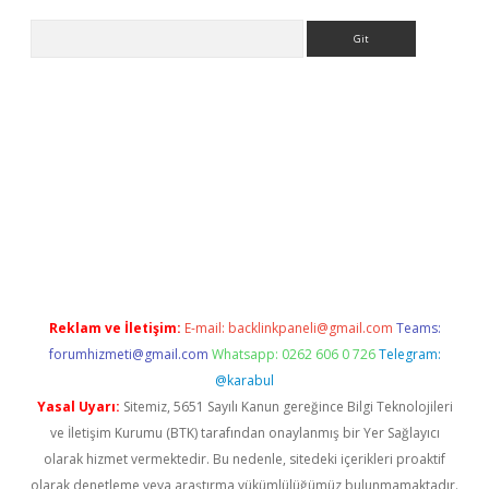
Arama
ino
Reklam ve İletişim:
E-mail:
backlinkpaneli@gmail.com
Teams:
forumhizmeti@gmail.com
Whatsapp: 0262 606 0 726
Telegram:
@karabul
Yasal Uyarı:
Sitemiz, 5651 Sayılı Kanun gereğince Bilgi Teknolojileri
ve İletişim Kurumu (BTK) tarafından onaylanmış bir Yer Sağlayıcı
olarak hizmet vermektedir. Bu nedenle, sitedeki içerikleri proaktif
olarak denetleme veya araştırma yükümlülüğümüz bulunmamaktadır.