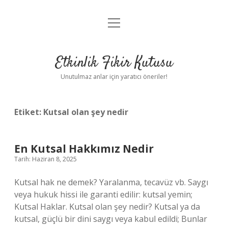
menüyü
Anasayfa
aç
Gizlilik Politikası
Etkinlik Fikir Kutusu
Yasal Uyarı
Unutulmaz anlar için yaratıcı öneriler!
Hakkımızda
Etiket:
Kutsal olan şey nedir
En Kutsal Hakkımız Nedir
Tarih: Haziran 8, 2025
Kutsal hak ne demek? Yaralanma, tecavüz vb. Saygı
veya hukuk hissi ile garanti edilir: kutsal yemin;
Kutsal Haklar. Kutsal olan şey nedir? Kutsal ya da
kutsal, güçlü bir dini saygı veya kabul edildi; Bunlar