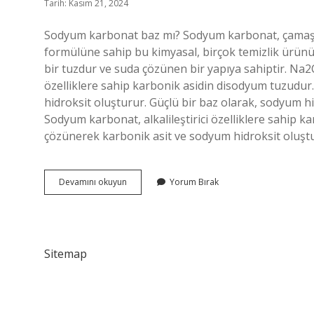
Tarih: Kasım 21, 2024
Sodyum karbonat baz mı? Sodyum karbonat, çamaşır
formülüne sahip bu kimyasal, birçok temizlik ürünün
bir tuzdur ve suda çözünen bir yapıya sahiptir. Na2
özelliklere sahip karbonik asidin disodyum tuzudu
hidroksit oluşturur. Güçlü bir baz olarak, sodyum hid
Sodyum karbonat, alkalileştirici özelliklere sahip
çözünerek karbonik asit ve sodyum hidroksit oluştu
Sodyum
Devamını okuyun
Yorum Bırak
Karbonat
Asidik
Mi
Bazik
Mi
Sitemap