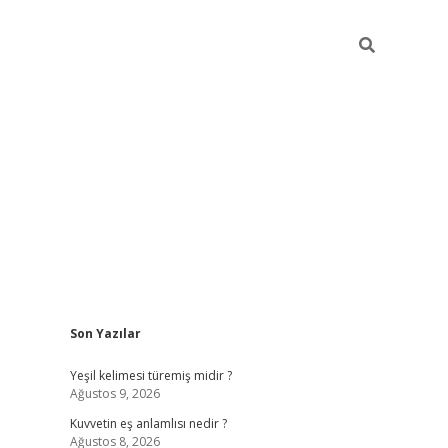
Sidebar
Son Yazılar
vdcasino
Yeşil kelimesi türemiş midir ?
Ağustos 9, 2026
Kuvvetin eş anlamlısı nedir ?
Ağustos 8, 2026