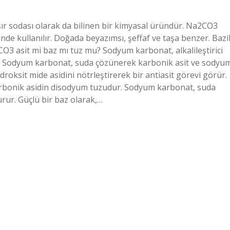
 sodası olarak da bilinen bir kimyasal üründür. Na2CO3
de kullanılır. Doğada beyazımsı, şeffaf ve taşa benzer. Bazi
CO3 asit mi baz mı tuz mu? Sodyum karbonat, alkalileştirici
r. Sodyum karbonat, suda çözünerek karbonik asit ve sodyu
roksit mide asidini nötrleştirerek bir antiasit görevi görür.
 karbonik asidin disodyum tuzudur. Sodyum karbonat, suda
rur. Güçlü bir baz olarak,…