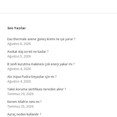
Sidebar
Son Yazılar
Eau thermale avene güneş kremi ne işe yarar ?
Ağustos 6, 2026
Avukat staj ücreti ne kadar ?
Ağustos 5, 2026
B sınıfı kurutma makinesi çok enerji yakar mı ?
Ağustos 4, 2026
Alo Aqua Pudra beyazlar için mi ?
Ağustos 4, 2026
Yakın koruma sertifikası nereden alınır ?
Temmuz 29, 2026
Kerem Allah’ın ismi mi ?
Temmuz 25, 2026
Ayraç neden kullanılır ?