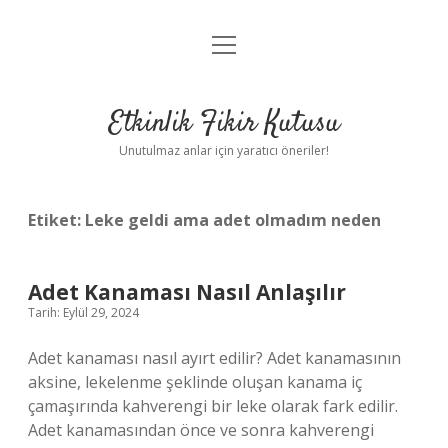
menüyü
Anasayfa
aç
Gizlilik Politikası
Etkinlik Fikir Kutusu
Yasal Uyarı
Unutulmaz anlar için yaratıcı öneriler!
Hakkımızda
Etiket:
Leke geldi ama adet olmadım neden
Adet Kanaması Nasıl Anlaşılır
Tarih: Eylül 29, 2024
Adet kanaması nasıl ayırt edilir? Adet kanamasının
aksine, lekelenme şeklinde oluşan kanama iç
çamaşırında kahverengi bir leke olarak fark edilir.
Adet kanamasından önce ve sonra kahverengi