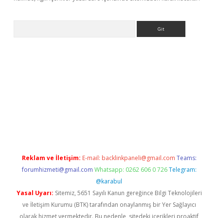
Arama
ino
Reklam ve İletişim:
E-mail:
backlinkpaneli@gmail.com
Teams:
forumhizmeti@gmail.com
Whatsapp: 0262 606 0 726
Telegram:
@karabul
Yasal Uyarı:
Sitemiz, 5651 Sayılı Kanun gereğince Bilgi Teknolojileri
ve İletişim Kurumu (BTK) tarafından onaylanmış bir Yer Sağlayıcı
olarak hizmet vermektedir. Bu nedenle, sitedeki içerikleri proaktif