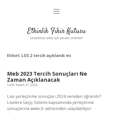
menüyü
Anasayfa
aç
Gizlilik Politikası
Etkinlik Fikir Kutusu
Yasal Uyarı
Unutulmaz anlar için yaratıcı öneriler!
Hakkımızda
Etiket:
LGS 2 tercih açıklandı mı
Meb 2023 Tercih Sonuçları Ne
Zaman Açıklanacak
Tarih: Kasım 27, 2024
Lise yerleştirme sonuçları 2024 nereden öğrenilir?
Liselere Geçiş Sistemi kapsamında yerleştirme
sonuçlarına www..tr adresinden ulaşılabiliyor.