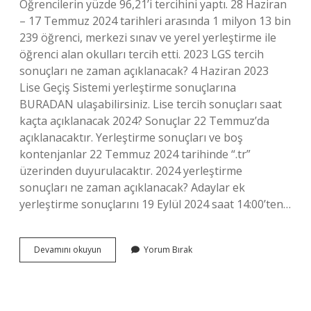
Öğrencilerin yüzde 96,21’i tercihini yaptı. 28 Haziran
– 17 Temmuz 2024 tarihleri ​​arasında 1 milyon 13 bin
239 öğrenci, merkezi sınav ve yerel yerleştirme ile
öğrenci alan okulları tercih etti. 2023 LGS tercih
sonuçları ne zaman açıklanacak? 4 Haziran 2023
Lise Geçiş Sistemi yerleştirme sonuçlarına
BURADAN ulaşabilirsiniz. Lise tercih sonuçları saat
kaçta açıklanacak 2024? Sonuçlar 22 Temmuz’da
açıklanacaktır. Yerleştirme sonuçları ve boş
kontenjanlar 22 Temmuz 2024 tarihinde “.tr”
üzerinden duyurulacaktır. 2024 yerleştirme
sonuçları ne zaman açıklanacak? Adaylar ek
yerleştirme sonuçlarını 19 Eylül 2024 saat 14:00’ten…
Meb
Devamını okuyun
Yorum Bırak
2023
Tercih
Sonuçları
Ne