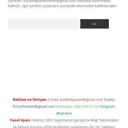
içerikleri,
backlinkpanelicomtr@gmail.com
adresine bildirmeniz
halinde, ilgili içerikler yasal süre içerisinde sitemizden kaldırılacaktır.
Arama
sino
Reklam ve İletişim:
E-mail:
backlinkpaneli@gmail.com
Teams:
forumhizmeti@gmail.com
Whatsapp: 0262 606 0 726
Telegram:
@karabul
Yasal Uyarı:
Sitemiz, 5651 Sayılı Kanun gereğince Bilgi Teknolojileri
ve İletişim Kurumu (BTK) tarafından onaylanmış bir Yer Sağlayıcı