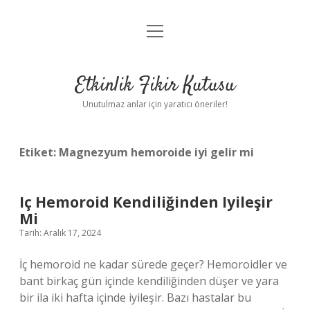
menüyü
Anasayfa
aç
Gizlilik Politikası
Etkinlik Fikir Kutusu
Yasal Uyarı
Unutulmaz anlar için yaratıcı öneriler!
Hakkımızda
Etiket:
Magnezyum hemoroide iyi gelir mi
Iç Hemoroid Kendiliğinden Iyileşir
Mi
Tarih: Aralık 17, 2024
İç hemoroid ne kadar sürede geçer? Hemoroidler ve
bant birkaç gün içinde kendiliğinden düşer ve yara
bir ila iki hafta içinde iyileşir. Bazı hastalar bu