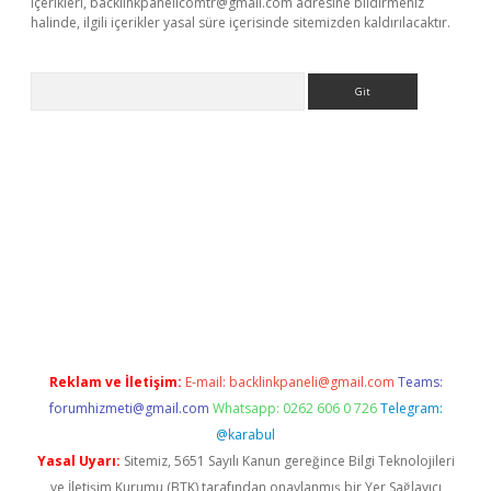
içerikleri,
backlinkpanelicomtr@gmail.com
adresine bildirmeniz
halinde, ilgili içerikler yasal süre içerisinde sitemizden kaldırılacaktır.
Arama
ino
Reklam ve İletişim:
E-mail:
backlinkpaneli@gmail.com
Teams:
forumhizmeti@gmail.com
Whatsapp: 0262 606 0 726
Telegram:
@karabul
Yasal Uyarı:
Sitemiz, 5651 Sayılı Kanun gereğince Bilgi Teknolojileri
ve İletişim Kurumu (BTK) tarafından onaylanmış bir Yer Sağlayıcı