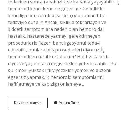
tedaviden sonra rahatsızlık ve kanama yaşayabilir. İç
hemoroid kendi kendine geçer mi? Genellikle
kendiliğinden çözülebilse de, çoğu zaman tıbbi
tedaviyle düzelir. Ancak, sıklıkla tekrarlayan ve
şiddetli semptomlara neden olan hemoroidal
hastalık, hastanede yatmayı gerektirmeyen
prosedürlerle (lazer, bant ligasyonu) tedavi
edilebilir; bunlara ofis prosedürleri diyoruz. İç
hemoroidden nasıl kurtulurum? Hafif vakalarda,
diyet ve yaşam tarzı değişiklikleri yeterli olabilir. Bol
su içmek, yüksek lifli yiyecekler yemek ve düzenli
egzersiz yapmak, iç hemoroid semptomlarını
hafifletmeye ve kabızlığı önlemeye…
Iç
Devamını okuyun
Yorum Bırak
Hemoroid
Kendiliğinden
Iyileşir
Mi