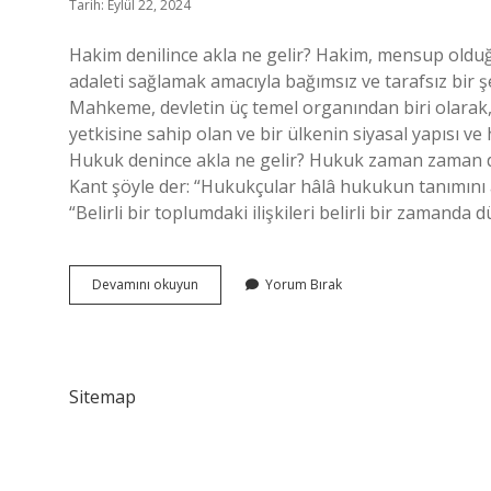
Tarih: Eylül 22, 2024
Hakim denilince akla ne gelir? Hakim, mensup oldu
adaleti sağlamak amacıyla bağımsız ve tarafsız bir ş
Mahkeme, devletin üç temel organından biri olarak,
yetkisine sahip olan ve bir ülkenin siyasal yapısı ve
Hukuk denince akla ne gelir? Hukuk zaman zaman de
Kant şöyle der: “Hukukçular hâlâ hukukun tanımını
“Belirli bir toplumdaki ilişkileri belirli bir zaman
Hakim
Devamını okuyun
Yorum Bırak
Denince
Akla
Ne
Gelir
Sitemap