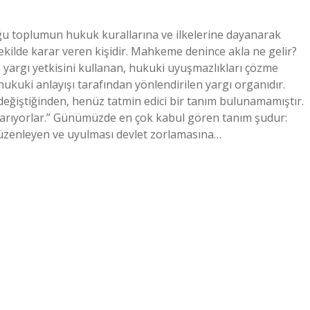
ğu toplumun hukuk kurallarına ve ilkelerine dayanarak
ekilde karar veren kişidir. Mahkeme denince akla ne gelir?
 yargı yetkisini kullanan, hukuki uyuşmazlıkları çözme
 hukuki anlayışı tarafından yönlendirilen yargı organıdır.
ğiştiğinden, henüz tatmin edici bir tanım bulunamamıştır.
 arıyorlar.” Günümüzde en çok kabul gören tanım şudur:
da düzenleyen ve uyulması devlet zorlamasına…