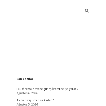
Sidebar
Son Yazılar
vdcasino
Eau thermale avene güneş kremi ne işe yarar ?
Ağustos 6, 2026
Avukat staj ücreti ne kadar ?
Ağustos 5, 2026