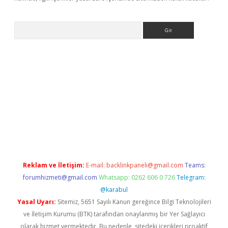
Arama
ino
Reklam ve İletişim:
E-mail:
backlinkpaneli@gmail.com
Teams:
forumhizmeti@gmail.com
Whatsapp: 0262 606 0 726
Telegram:
@karabul
Yasal Uyarı:
Sitemiz, 5651 Sayılı Kanun gereğince Bilgi Teknolojileri
ve İletişim Kurumu (BTK) tarafından onaylanmış bir Yer Sağlayıcı
olarak hizmet vermektedir. Bu nedenle, sitedeki içerikleri proaktif