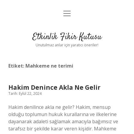
menüyü
Anasayfa
aç
Gizlilik Politikası
Etkinlik Fikir Kutusu
Yasal Uyarı
Unutulmaz anlar için yaratıcı öneriler!
Hakkımızda
Etiket:
Mahkeme ne terimi
Hakim Denince Akla Ne Gelir
Tarih: Eylül 22, 2024
Hakim denilince akla ne gelir? Hakim, mensup
olduğu toplumun hukuk kurallarına ve ilkelerine
dayanarak adaleti sağlamak amacıyla bağımsız ve
tarafsız bir şekilde karar veren kişidir. Mahkeme