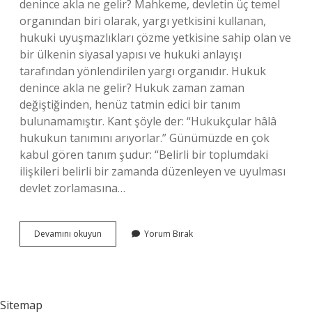
denince akla ne gelir? Mahkeme, devletin üç temel
organından biri olarak, yargı yetkisini kullanan,
hukuki uyuşmazlıkları çözme yetkisine sahip olan ve
bir ülkenin siyasal yapısı ve hukuki anlayışı
tarafından yönlendirilen yargı organıdır. Hukuk
denince akla ne gelir? Hukuk zaman zaman
değiştiğinden, henüz tatmin edici bir tanım
bulunamamıştır. Kant şöyle der: “Hukukçular hâlâ
hukukun tanımını arıyorlar.” Günümüzde en çok
kabul gören tanım şudur: “Belirli bir toplumdaki
ilişkileri belirli bir zamanda düzenleyen ve uyulması
devlet zorlamasına…
Hakim
Devamını okuyun
Yorum Bırak
Denince
Akla
Ne
Gelir
Sitemap