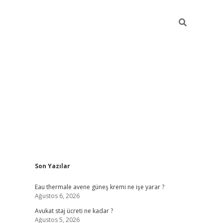
Sidebar
Son Yazılar
vdcasino
Eau thermale avene güneş kremi ne işe yarar ?
Ağustos 6, 2026
Avukat staj ücreti ne kadar ?
Ağustos 5, 2026