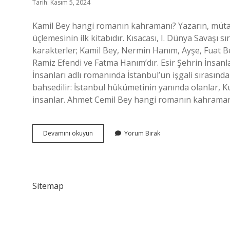
Tarih: Kasım 5, 2024
Kamil Bey hangi romanın kahramanı? Yazarın, mütare
üçlemesinin ilk kitabıdır. Kısacası, I. Dünya Savaşı s
karakterler; Kamil Bey, Nermin Hanım, Ayşe, Fuat 
Ramiz Efendi ve Fatma Hanım’dır. Esir Şehrin İnsan
İnsanları adlı romanında İstanbul’un işgali sırasın
bahsedilir: İstanbul hükümetinin yanında olanlar, K
insanlar. Ahmet Cemil Bey hangi romanın kahrama
Kamil
Devamını okuyun
Yorum Bırak
Bey
Hangi
Eserin
Kahramanı
Sitemap