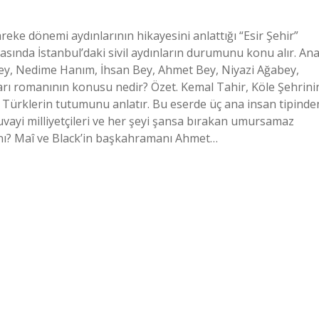
ke dönemi aydınlarının hikayesini anlattığı “Esir Şehir”
ırasında İstanbul’daki sivil aydınların durumunu konu alır. An
Bey, Nedime Hanım, İhsan Bey, Ahmet Bey, Niyazi Ağabey,
ları romanının konusu nedir? Özet. Kemal Tahir, Köle Şehrini
da Türklerin tutumunu anlatır. Bu eserde üç ana insan tipinde
uvayi milliyetçileri ve her şeyi şansa bırakan umursamaz
nı? Maî ve Black’in başkahramanı Ahmet…