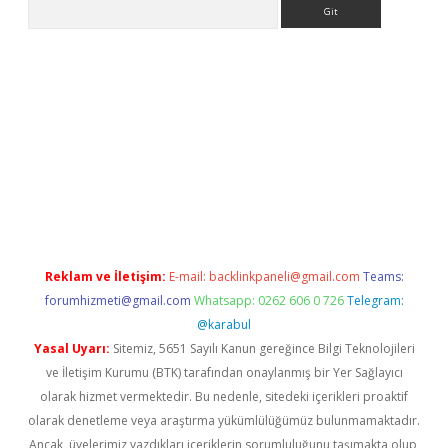
Arama
ino
Reklam ve İletişim:
E-mail:
backlinkpaneli@gmail.com
Teams:
forumhizmeti@gmail.com
Whatsapp: 0262 606 0 726
Telegram:
@karabul
Yasal Uyarı:
Sitemiz, 5651 Sayılı Kanun gereğince Bilgi Teknolojileri
ve İletişim Kurumu (BTK) tarafından onaylanmış bir Yer Sağlayıcı
olarak hizmet vermektedir. Bu nedenle, sitedeki içerikleri proaktif
olarak denetleme veya araştırma yükümlülüğümüz bulunmamaktadır.
Ancak, üyelerimiz yazdıkları içeriklerin sorumluluğunu taşımakta olup,