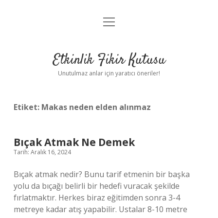
menüyü
Anasayfa
aç
Gizlilik Politikası
Etkinlik Fikir Kutusu
Yasal Uyarı
Unutulmaz anlar için yaratıcı öneriler!
Hakkımızda
Etiket:
Makas neden elden alınmaz
Bıçak Atmak Ne Demek
Tarih: Aralık 16, 2024
Bıçak atmak nedir? Bunu tarif etmenin bir başka
yolu da bıçağı belirli bir hedefi vuracak şekilde
fırlatmaktır. Herkes biraz eğitimden sonra 3-4
metreye kadar atış yapabilir. Ustalar 8-10 metre