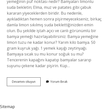
yemeğinin püf noktası nedir? Bamyaları limonlu
suda bekletin; Elma, muz ve patates gibi çabuk
kararan yiyeceklerden biridir. Bu nedenle,
ayıkladıktan hemen sonra pişirmeyecekseniz, birkaç
damla limon sıkılmış suda beklettiğinizden emin
olun. Bu şekilde iştah açıcı ve canlı görünümlü bir
bamya yemeği hazırlayabilirsiniz. Bamya yemeğine
limon tuzu ne kadar konur? Yarım kilo bamya. 50
gram kuyruk yağı. 1 yemek kaşığı zeytinyağı.
Bamyaya sıcak su mu konur soğuk su mu?
Tencerenin kapağını kapatıp bamyalar sararıp
suyunu çekene kadar pişirin. Küp…
Bamya
Devamını okuyun
Yorum Bırak
Yemeğine
Tuz
Ne
Zaman
Atılır
Sitemap