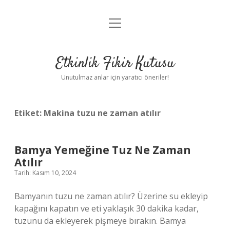
menüyü
Anasayfa
aç
Gizlilik Politikası
Etkinlik Fikir Kutusu
Yasal Uyarı
Unutulmaz anlar için yaratıcı öneriler!
Hakkımızda
Etiket:
Makina tuzu ne zaman atılır
Bamya Yemeğine Tuz Ne Zaman
Atılır
Tarih: Kasım 10, 2024
Bamyanın tuzu ne zaman atılır? Üzerine su ekleyip
kapağını kapatın ve eti yaklaşık 30 dakika kadar,
tuzunu da ekleyerek pişmeye bırakın. Bamya