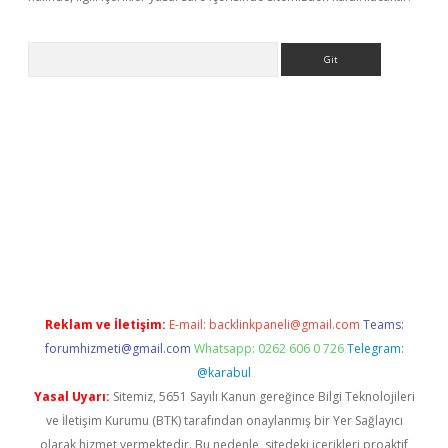
Arama
ino
Reklam ve İletişim:
E-mail:
backlinkpaneli@gmail.com
Teams:
forumhizmeti@gmail.com
Whatsapp: 0262 606 0 726
Telegram:
@karabul
Yasal Uyarı:
Sitemiz, 5651 Sayılı Kanun gereğince Bilgi Teknolojileri
ve İletişim Kurumu (BTK) tarafından onaylanmış bir Yer Sağlayıcı
olarak hizmet vermektedir. Bu nedenle, sitedeki içerikleri proaktif