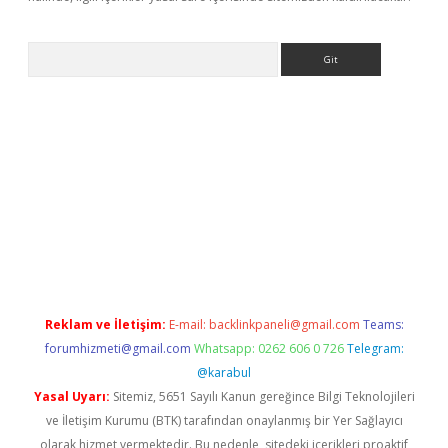
Arama
ino
Reklam ve İletişim:
E-mail:
backlinkpaneli@gmail.com
Teams:
forumhizmeti@gmail.com
Whatsapp: 0262 606 0 726
Telegram:
@karabul
Yasal Uyarı:
Sitemiz, 5651 Sayılı Kanun gereğince Bilgi Teknolojileri
ve İletişim Kurumu (BTK) tarafından onaylanmış bir Yer Sağlayıcı
olarak hizmet vermektedir. Bu nedenle, sitedeki içerikleri proaktif