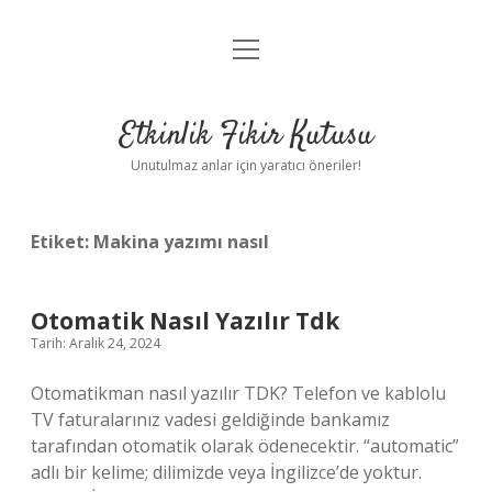
menüyü
Anasayfa
aç
Gizlilik Politikası
Etkinlik Fikir Kutusu
Yasal Uyarı
Unutulmaz anlar için yaratıcı öneriler!
Hakkımızda
Etiket:
Makina yazımı nasıl
Otomatik Nasıl Yazılır Tdk
Tarih: Aralık 24, 2024
Otomatikman nasıl yazılır TDK? Telefon ve kablolu
TV faturalarınız vadesi geldiğinde bankamız
tarafından otomatik olarak ödenecektir. “automatic”
adlı bir kelime; dilimizde veya İngilizce’de yoktur.