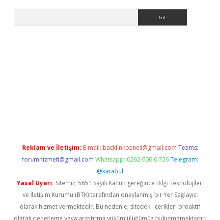
Arama
ino
Reklam ve İletişim:
E-mail:
backlinkpaneli@gmail.com
Teams:
forumhizmeti@gmail.com
Whatsapp: 0262 606 0 726
Telegram:
@karabul
Yasal Uyarı:
Sitemiz, 5651 Sayılı Kanun gereğince Bilgi Teknolojileri
ve İletişim Kurumu (BTK) tarafından onaylanmış bir Yer Sağlayıcı
olarak hizmet vermektedir. Bu nedenle, sitedeki içerikleri proaktif
olarak denetleme veya araştırma yükümlülüğümüz bulunmamaktadır.