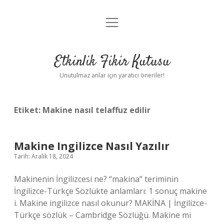
menüyü
Anasayfa
aç
Gizlilik Politikası
Etkinlik Fikir Kutusu
Yasal Uyarı
Unutulmaz anlar için yaratıcı öneriler!
Hakkımızda
Etiket:
Makine nasıl telaffuz edilir
Makine Ingilizce Nasıl Yazılır
Tarih: Aralık 18, 2024
Makinenin İngilizcesi ne? “makina” teriminin
İngilizce-Türkçe Sözlükte anlamları: 1 sonuç makine
i. Makine ingilizce nasıl okunur? MAKİNA | İngilizce-
Türkçe sözlük – Cambridge Sözlüğü. Makine mi