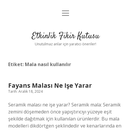
menüyü
Anasayfa
aç
Gizlilik Politikası
Etkinlik Fikir Kutusu
Yasal Uyarı
Unutulmaz anlar için yaratıcı öneriler!
Hakkımızda
Etiket:
Mala nasıl kullanılır
Fayans Malası Ne Işe Yarar
Tarih: Aralık 18, 2024
Seramik malası ne işe yarar? Seramik mala: Seramik
zemini döşemeden önce yapıştırıcıyı yüzeye eşit
şekilde dağıtmak için kullanılan ürünlerdir. Bu mala
modelleri dikdörtgen şeklindedir ve kenarlarında en