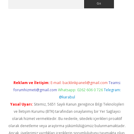
Arama
ino
Reklam ve İletişim:
E-mail:
backlinkpaneli@gmail.com
Teams:
forumhizmeti@gmail.com
Whatsapp: 0262 606 0 726
Telegram:
@karabul
Yasal Uyarı:
Sitemiz, 5651 Sayılı Kanun gereğince Bilgi Teknolojileri
ve İletişim Kurumu (BTK) tarafından onaylanmış bir Yer Sağlayıcı
olarak hizmet vermektedir. Bu nedenle, sitedeki içerikleri proaktif
olarak denetleme veya araştırma yükümlülüğümüz bulunmamaktadır.
Ancak, üyelerimiz yazdıkları içeriklerin sorumluluğunu taşımakta olup,