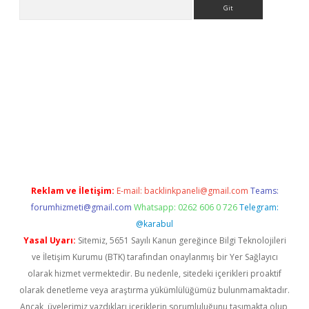
Arama
ino
Reklam ve İletişim:
E-mail:
backlinkpaneli@gmail.com
Teams:
forumhizmeti@gmail.com
Whatsapp: 0262 606 0 726
Telegram:
@karabul
Yasal Uyarı:
Sitemiz, 5651 Sayılı Kanun gereğince Bilgi Teknolojileri
ve İletişim Kurumu (BTK) tarafından onaylanmış bir Yer Sağlayıcı
olarak hizmet vermektedir. Bu nedenle, sitedeki içerikleri proaktif
olarak denetleme veya araştırma yükümlülüğümüz bulunmamaktadır.
Ancak, üyelerimiz yazdıkları içeriklerin sorumluluğunu taşımakta olup,