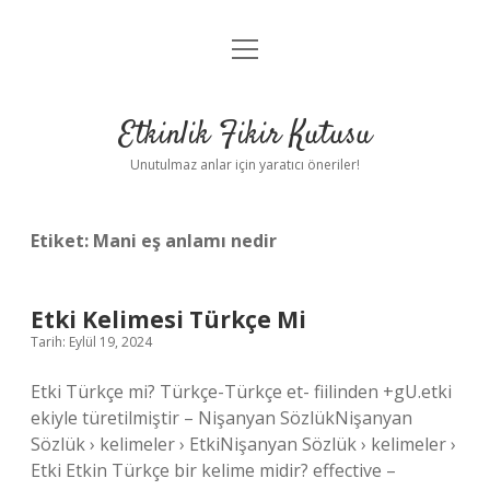
menüyü
Anasayfa
aç
Gizlilik Politikası
Etkinlik Fikir Kutusu
Yasal Uyarı
Unutulmaz anlar için yaratıcı öneriler!
Hakkımızda
Etiket:
Mani eş anlamı nedir
Etki Kelimesi Türkçe Mi
Tarih: Eylül 19, 2024
Etki Türkçe mi? Türkçe-Türkçe et- fiilinden +gU.etki
ekiyle türetilmiştir – Nişanyan SözlükNişanyan
Sözlük › kelimeler › EtkiNişanyan Sözlük › kelimeler ›
Etki Etkin Türkçe bir kelime midir? effective –