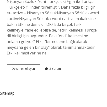
Nişanyan Sözlük. Yeni Türkçe eki +gIn ile Türkçe-
Türkçe et- fiilinden türemiştir. Daha fazla bilgi için
et- active – Nişanyan SözlükNişanyan Sözlük › word
› activeNişanyan Sözlük › word › active makalesine
bakın Etki ne demek TDK? Etki birçok farklı
kelimeyle ifade edilebilse de, “etki” kelimesi Türkçe
dil birliği için uygundur. Peki “etki” kelimesi ne
anlama geliyor? Etki, “bir nedene bağlı olarak
meydana gelen bir olay” olarak tanımlanmaktadır.
Etki kelimesi yerine ne…
Etki
Devamını okuyun
2 Yorum
Kelimesi
Türkçe
Mi
Sitemap