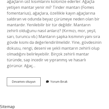
ağaçların üst kısımlarını kolonize ederler. Ağaçta
yetişen mantar yenir mi? Tinder mantarı (Fomes
fomentarius), ağaçlara, özellikle kayın ağaçlarına
saldıran ve odunda beyaz çürümeye neden olan bir
mantardır. Yenilebilir bir tür değildir. Mantarın
zehirli olduğunu nasıl anlarız? (Kırmızı, mor, yeşil,
sarı, turuncu vb.) Mantarın şapka kısmının yanı sıra
gövde kısmı da değerlendirilmelidir. Yine, gövdesinin
dokusu, rengi, deseni ve şekli mantarın zehirli olup
olmadığını belirleyebilir. Birçok zehirli mantar
türünde, sap incedir ve yıpranmış ve hasarlı
görünür. Ağaç…
Ağaç
Devamını okuyun
Yorum Bırak
Mantarı
Zehirli
Mi
Değil
Mi
Sitemap