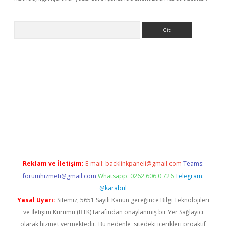
Arama
ino
Reklam ve İletişim:
E-mail:
backlinkpaneli@gmail.com
Teams:
forumhizmeti@gmail.com
Whatsapp: 0262 606 0 726
Telegram:
@karabul
Yasal Uyarı:
Sitemiz, 5651 Sayılı Kanun gereğince Bilgi Teknolojileri
ve İletişim Kurumu (BTK) tarafından onaylanmış bir Yer Sağlayıcı
olarak hizmet vermektedir. Bu nedenle, sitedeki içerikleri proaktif