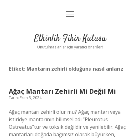
menüyü
Anasayfa
aç
Gizlilik Politikası
Etkinlik Fikir Kutusu
Yasal Uyarı
Unutulmaz anlar için yaratıcı öneriler!
Hakkımızda
Etiket:
Mantarın zehirli olduğunu nasıl anlarız
Ağaç Mantarı Zehirli Mi Değil Mi
Tarih: Ekim 3, 2024
Ağaç mantarı zehirli olur mu? Ağaç mantarı veya
istiridye mantarının bilimsel adı “Pleurotus
Ostreatus”tur ve toksik değildir ve yenilebilir. Ağaç
mantarları doğada bağımsız olarak büyürken,