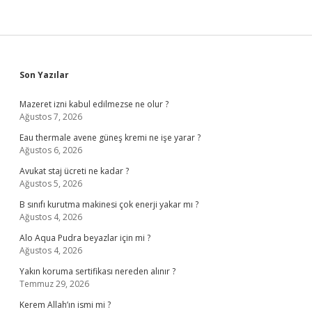
Sidebar
Son Yazılar
Mazeret izni kabul edilmezse ne olur ?
Ağustos 7, 2026
Eau thermale avene güneş kremi ne işe yarar ?
Ağustos 6, 2026
Avukat staj ücreti ne kadar ?
Ağustos 5, 2026
B sınıfı kurutma makinesi çok enerji yakar mı ?
Ağustos 4, 2026
Alo Aqua Pudra beyazlar için mi ?
Ağustos 4, 2026
Yakın koruma sertifikası nereden alınır ?
Temmuz 29, 2026
Kerem Allah’ın ismi mi ?