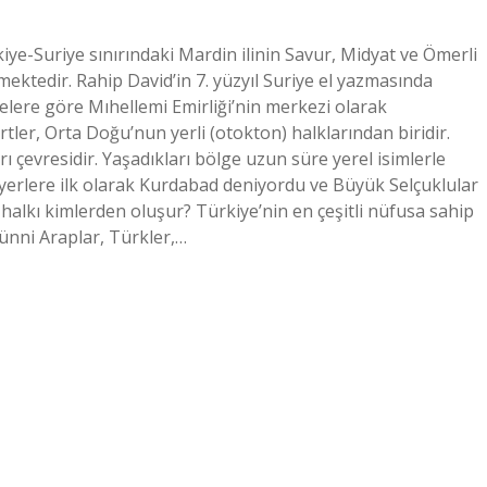
ye-Suriye sınırındaki Mardin ilinin Savur, Midyat ve Ömerli
lmektedir. Rahip David’in 7. yüzyıl Suriye el yazmasında
elere göre Mıhellemi Emirliği’nin merkezi olarak
tler, Orta Doğu’nun yerli (otokton) halklarından biridir.
çevresidir. Yaşadıkları bölge uzun süre yerel isimlerle
 yerlere ilk olarak Kurdabad deniyordu ve Büyük Selçuklular
alkı kimlerden oluşur? Türkiye’nin en çeşitli nüfusa sahip
 Sünni Araplar, Türkler,…