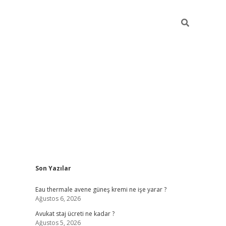
Sidebar
Son Yazılar
vdcasino
Eau thermale avene güneş kremi ne işe yarar ?
Ağustos 6, 2026
Avukat staj ücreti ne kadar ?
Ağustos 5, 2026