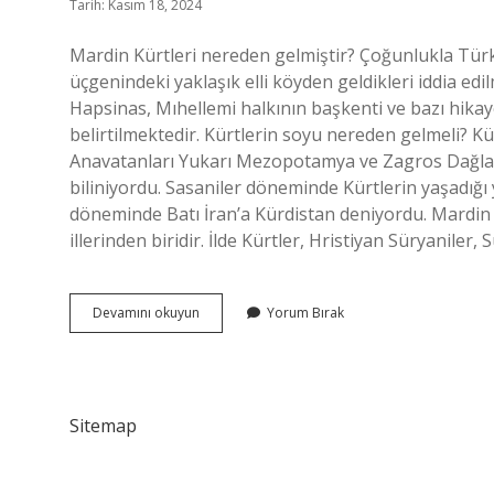
Tarih: Kasım 18, 2024
Mardin Kürtleri nereden gelmiştir? Çoğunlukla Türki
üçgenindeki yaklaşık elli köyden geldikleri iddia edi
Hapsinas, Mıhellemi halkının başkenti ve bazı hikay
belirtilmektedir. Kürtlerin soyu nereden gelmeli? Kür
Anavatanları Yukarı Mezopotamya ve Zagros Dağları 
biliniyordu. Sasaniler döneminde Kürtlerin yaşadığı
döneminde Batı İran’a Kürdistan deniyordu. Mardin h
illerinden biridir. İlde Kürtler, Hristiyan Süryaniler,
Mardin
Devamını okuyun
Yorum Bırak
Kürtleri
Nereden
Geldi
Sitemap