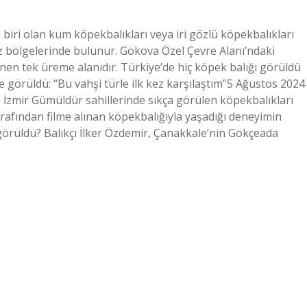
biri olan kum köpekbalıkları veya iri gözlü köpekbalıkları
z bölgelerinde bulunur. Gökova Özel Çevre Alanı’ndaki
en tek üreme alanıdır. Türkiye’de hiç köpek balığı görüldü
görüldü: “Bu vahşi türle ilk kez karşılaştım”5 Ağustos 2024
 İzmir Gümüldür sahillerinde sıkça görülen köpekbalıkları
arafından filme alınan köpekbalığıyla yaşadığı deneyimin
görüldü? Balıkçı İlker Özdemir, Çanakkale’nin Gökçeada