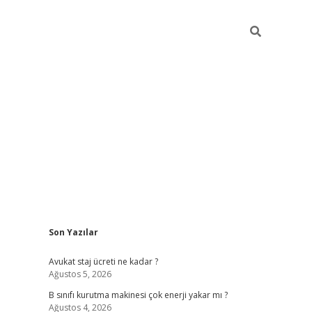
Sidebar
Son Yazılar
vdcasino
Avukat staj ücreti ne kadar ?
Ağustos 5, 2026
B sınıfı kurutma makinesi çok enerji yakar mı ?
Ağustos 4, 2026