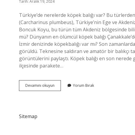
Tarih: Aralık 19, 2024
Türkiye’de nerelerde köpek balığı var? Bu türlerden 
(Carcharinus plumbeus), Türkiye’nin Ege ve Akdeni
Boncuk Koyu, bu türün tüm Akdeniz bölgesinde bilin
mü? Dünyanın en ölümcül köpek balığı Çanakkale’de 
İzmir denizinde köpekbalığı var mı? Son zamanlarda
görüldü. Teknesine saldıran ve amatör bir balıkçı t
görüntülerini paylaştı. Köpek balığı en son nerede 
ilçesinde parakete…
Türkiye
Devamını okuyun
Yorum Bırak
Köpek
Balığı
Var
Mı
Sitemap