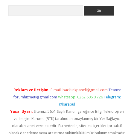
Arama
sino
Reklam ve İletişim:
E-mail:
backlinkpaneli@gmail.com
Teams:
forumhizmeti@gmail.com
Whatsapp: 0262 606 0 726
Telegram:
@karabul
Yasal Uyarı:
Sitemiz, 5651 Sayılı Kanun gereğince Bilgi Teknolojileri
ve İletişim Kurumu (BTK) tarafından onaylanmış bir Yer Sağlayıcı
olarak hizmet vermektedir. Bu nedenle, sitedeki içerikleri proaktif
olarak denetleme veya araştırma yükümlülüğümüz bulunmamaktadır.