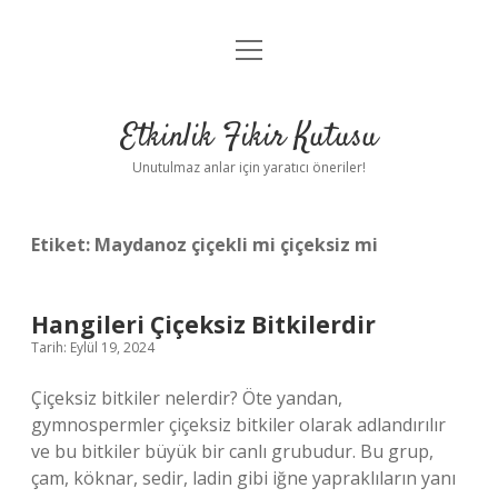
menüyü
Anasayfa
aç
Gizlilik Politikası
Etkinlik Fikir Kutusu
Yasal Uyarı
Unutulmaz anlar için yaratıcı öneriler!
Hakkımızda
Etiket:
Maydanoz çiçekli mi çiçeksiz mi
Hangileri Çiçeksiz Bitkilerdir
Tarih: Eylül 19, 2024
Çiçeksiz bitkiler nelerdir? Öte yandan,
gymnospermler çiçeksiz bitkiler olarak adlandırılır
ve bu bitkiler büyük bir canlı grubudur. Bu grup,
çam, köknar, sedir, ladin gibi iğne yapraklıların yanı