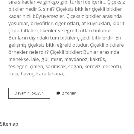
sıra sikadlar ve ginkgo gibi türleri de içerir… Çiçeksiz
bitkiler nedir 5. sınıf? Çiçeksiz bitkiler çiçekli bitkiler
kadar hızlı büyüyemezler. Çiçeksiz bitkiler arasında
yosunlar, briyofitler, ciğer otları, at kuyrukları, kibrit
çöpü bitkileri, likenler ve eğrelti otları bulunur.
Bunların dışındaki tüm bitkiler çiçekli bitkilerdir. En
gelişmiş çiçeksiz bitki eğrelti otudur. Çiçekli bitkilere
örnekler nelerdir? Çiçekli bitkiler; Bunlar arasında
menekşe, lale, gül, mısır, maydanoz, kaktüs,
fesleğen, çimen, sarımsak, soğan, kereviz, dereotu,
turp, havuç, kara lahana,…
Hangileri
Devamını okuyun
2 Yorum
Çiçeksiz
Bitkilerdir
Sitemap