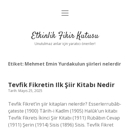
menüyü
Anasayfa
aç
Gizlilik Politikası
Etkinlik Fikir Kutusu
Yasal Uyarı
Unutulmaz anlar için yaratıcı öneriler!
Hakkımızda
Etiket:
Mehmet Emin Yurdakulun şiirleri nelerdir
Tevfik Fikretin Ilk Şiir Kitabı Nedir
Tarih: Mayıs 25, 2025
Tevfik Fikret’in şiir kitapları nelerdir? Esserlerrubâb-
çateste (1900) Târih-i Kadîm (1905) Halûk’un kitabı
Tevfik Fikrets İkinci Şiir Kitabı (1911) Rübâbın Cevap
(1911) Şerin (1914) Sisis (1896) Sisis. Tevfik Fikret