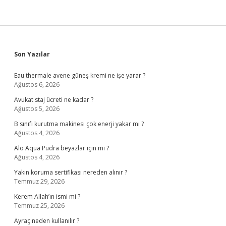
Sidebar
Son Yazılar
Eau thermale avene güneş kremi ne işe yarar ?
Ağustos 6, 2026
Avukat staj ücreti ne kadar ?
Ağustos 5, 2026
B sınıfı kurutma makinesi çok enerji yakar mı ?
Ağustos 4, 2026
Alo Aqua Pudra beyazlar için mi ?
Ağustos 4, 2026
Yakın koruma sertifikası nereden alınır ?
Temmuz 29, 2026
Kerem Allah’ın ismi mi ?
Temmuz 25, 2026
Ayraç neden kullanılır ?