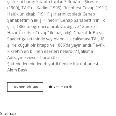
şiirlerini hangi kitapta topladı? Rübâb -i Şiceste
(1900), Târîh -i Kadîm (1905), Rüchbest Cevap (1911),
Halûk’un kitabı (1911) şiirlerini topladı. Cenap
Şahabettin’in ilk şiiri nedir? Cenap Şahabettin’in ilk
şiiri, 1885’te öğrenci olarak yazdığı ve “Gamze-I
Hazır Ücretsiz Cevap” ile başladığı Ghazal’dı. Bu şiir
Saadet gazetesinde yayınlandı. İlk çalışması Tât, 18
şiirle küçük bir kitaptı ve 1886’da yayınlandı. Tevfik
Fikret’in en bilinen eserleri nelerdir? Çalışma
Adizayın Evieser Türübâb-ı
Şiktededededededebiyat-il Cedide Kütüphanesi,
Alem Baskı…
Tevfik
Devamını okuyun
Yorum Bırak
Fikretin
Ilk
Şiir
Kitabı
Nedir
Sitemap