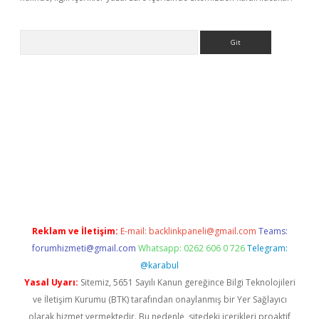
Arama
ino
Reklam ve İletişim:
E-mail:
backlinkpaneli@gmail.com
Teams:
forumhizmeti@gmail.com
Whatsapp: 0262 606 0 726
Telegram:
@karabul
Yasal Uyarı:
Sitemiz, 5651 Sayılı Kanun gereğince Bilgi Teknolojileri
ve İletişim Kurumu (BTK) tarafından onaylanmış bir Yer Sağlayıcı
olarak hizmet vermektedir. Bu nedenle, sitedeki içerikleri proaktif