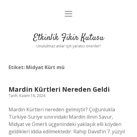
menüyü
Anasayfa
aç
Gizlilik Politikası
Etkinlik Fikir Kutusu
Yasal Uyarı
Unutulmaz anlar için yaratıcı öneriler!
Hakkımızda
Etiket:
Midyat Kürt mü
Mardin Kürtleri Nereden Geldi
Tarih: Kasım 18, 2024
Mardin Kürtleri nereden gelmiştir? Çoğunlukla
Türkiye-Suriye sınırındaki Mardin ilinin Savur,
Midyat ve Ömerli üçgenindeki yaklaşık elli köyden
geldikleri iddia edilmektedir. Rahip David’in 7. yüzyıl