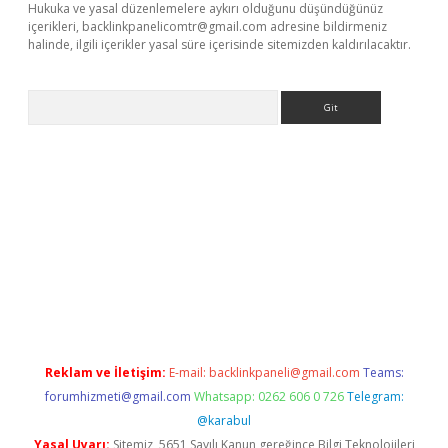
Hukuka ve yasal düzenlemelere aykırı olduğunu düşündüğünüz
içerikleri,
backlinkpanelicomtr@gmail.com
adresine bildirmeniz
halinde, ilgili içerikler yasal süre içerisinde sitemizden kaldırılacaktır.
Arama
ino
Reklam ve İletişim:
E-mail:
backlinkpaneli@gmail.com
Teams:
forumhizmeti@gmail.com
Whatsapp: 0262 606 0 726
Telegram:
@karabul
Yasal Uyarı:
Sitemiz, 5651 Sayılı Kanun gereğince Bilgi Teknolojileri