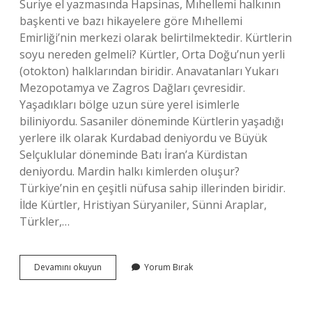
Suriye el yazmasında Hapsinas, Mıhellemi halkının
başkenti ve bazı hikayelere göre Mıhellemi
Emirliği’nin merkezi olarak belirtilmektedir. Kürtlerin
soyu nereden gelmeli? Kürtler, Orta Doğu’nun yerli
(otokton) halklarından biridir. Anavatanları Yukarı
Mezopotamya ve Zagros Dağları çevresidir.
Yaşadıkları bölge uzun süre yerel isimlerle
biliniyordu. Sasaniler döneminde Kürtlerin yaşadığı
yerlere ilk olarak Kurdabad deniyordu ve Büyük
Selçuklular döneminde Batı İran’a Kürdistan
deniyordu. Mardin halkı kimlerden oluşur?
Türkiye’nin en çeşitli nüfusa sahip illerinden biridir.
İlde Kürtler, Hristiyan Süryaniler, Sünni Araplar,
Türkler,…
Mardin
Devamını okuyun
Yorum Bırak
Kürtleri
Nereden
Geldi