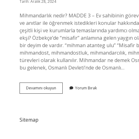
Tarih: Aralık 28, 2024
Mihmandarlık nedir? MADDE 3 – Ev sahibinin görevi,
ve anıtlar ile öğrenmek istedikleri konular hakkında 
çeşitli kişi ve kurumlarla temaslarında yardımcı o
ekşi? Özbekçe’de “misafir” anlamına gelen yaygın o
bir deyim de vardır. “mihman atanteg ulu” “Misafir 
mihmandost, mihmandostluk, mihmandarcılık, mihm
türevleri olarak kullanılır. Mihmandar ne demek O
bu gelenek, Osmanlı Devleti’nde de Osmanlı…
Mihmandarlık
Devamını okuyun
Yorum Bırak
Etmek
Ne
Demek
Sitemap