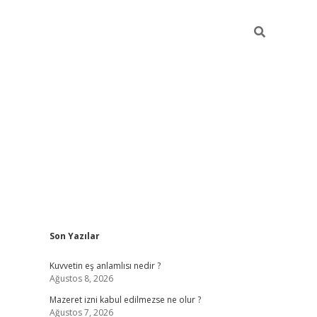
Sidebar
Son Yazılar
vdcasino
Kuvvetin eş anlamlısı nedir ?
Ağustos 8, 2026
Mazeret izni kabul edilmezse ne olur ?
Ağustos 7, 2026