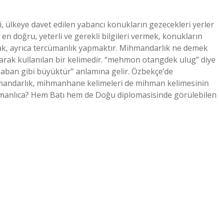
 ülkeye davet edilen yabancı konukların gezecekleri yerler
en doğru, yeterli ve gerekli bilgileri vermek, konukların
lmak, ayrıca tercümanlık yapmaktır. Mihmandarlık ne demek
larak kullanılan bir kelimedir. “mehmon otangdek ulug” diye
baban gibi büyüktür” anlamına gelir. Özbekçe’de
andarlık, mihmanhane kelimeleri de mihman kelimesinin
smanlıca? Hem Batı hem de Doğu diplomasisinde görülebilen