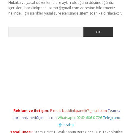
Hukuka ve yasal düzenlemelere aykırı olduğunu düşündüğünüz
içerikleri,
backlinkpanelicomtr@gmail.com
adresine bildirmeniz
halinde, ilgili içerikler yasal süre içerisinde sitemizden kaldırılacaktır.
Arama
ino
Reklam ve İletişim:
E-mail:
backlinkpaneli@gmail.com
Teams:
forumhizmeti@gmail.com
Whatsapp: 0262 606 0 726
Telegram:
@karabul
Yasal Uyarı:
Sitemiz, 5651 Sayılı Kanun gereğince Bilgi Teknolojileri