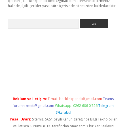
içerikleri,
backlinkpanelicomtr@gmail.com
adresine bildirmeniz
halinde, ilgili içerikler yasal süre içerisinde sitemizden kaldırılacaktır.
Arama
ino
Reklam ve İletişim:
E-mail:
backlinkpaneli@gmail.com
Teams:
forumhizmeti@gmail.com
Whatsapp: 0262 606 0 726
Telegram:
@karabul
Yasal Uyarı:
Sitemiz, 5651 Sayılı Kanun gereğince Bilgi Teknolojileri
ve İletişim Kurumu (BTK) tarafından onaylanmış bir Yer Sağlayıcı