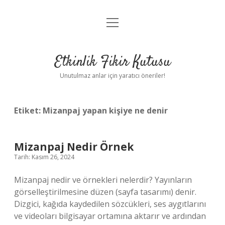
menüyü
Anasayfa
aç
Gizlilik Politikası
Etkinlik Fikir Kutusu
Yasal Uyarı
Unutulmaz anlar için yaratıcı öneriler!
Hakkımızda
Etiket:
Mizanpaj yapan kişiye ne denir
Mizanpaj Nedir Örnek
Tarih: Kasım 26, 2024
Mizanpaj nedir ve örnekleri nelerdir? Yayınların
görselleştirilmesine düzen (sayfa tasarımı) denir.
Dizgici, kağıda kaydedilen sözcükleri, ses aygıtlarını
ve videoları bilgisayar ortamına aktarır ve ardından