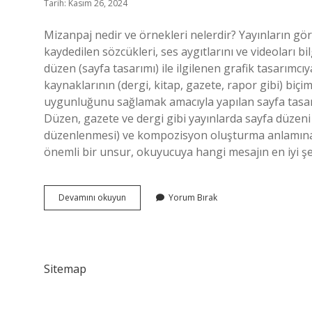
Tarih: Kasım 26, 2024
Mizanpaj nedir ve örnekleri nelerdir? Yayınların görs
kaydedilen sözcükleri, ses aygıtlarını ve videoları b
düzen (sayfa tasarımı) ile ilgilenen grafik tasarımcıy
kaynaklarının (dergi, kitap, gazete, rapor gibi) biçi
uygunluğunu sağlamak amacıyla yapılan sayfa tasar
Düzen, gazete ve dergi gibi yayınlarda sayfa düzen
düzenlenmesi) ve kompozisyon oluşturma anlamına g
önemli bir unsur, okuyucuya hangi mesajın en iyi ş
Mizanpaj
Devamını okuyun
Yorum Bırak
Nedir
Örnek
Sitemap