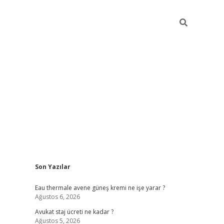
Sidebar
Son Yazılar
vdcasino
Eau thermale avene güneş kremi ne işe yarar ?
Ağustos 6, 2026
Avukat staj ücreti ne kadar ?
Ağustos 5, 2026