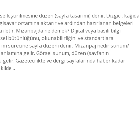
elleştirilmesine düzen (sayfa tasarımı) denir. Dizgici, kağıda
ilgisayar ortamına aktarır ve ardından hazırlanan belgeleri
a iletir. Mizanpajda ne demek? Dijital veya basılı bilgi
msel bütünlüğünü, okunabilirliğini ve standartlara
ım sürecine sayfa düzeni denir. Mizanpaj nedir sunum?
i anlamına gelir. Görsel sunum, düzen (sayfanın
elir. Gazetecilikte ve dergi sayfalarında haber kadar
ekilde…