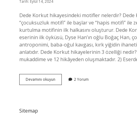
Tarih: Eylül 14, 2024
Dede Korkut hikayesindeki motifler nelerdir? Dede 
“çocuksuzluk motifi” ile başlar ve “hapis motifi” ile
kurtulma motifinin ilk halkasını oluşturur. Dede K
eserinin ilk öyküsü, Dyse Han’ın oğlu Boğaç Han, 
antroponimi, baba-oğul kavgası, kırk yiğidin ihaneti
anlatıdır. Dede Korkut hikayelerinin 3 özelliği nedir?
mukaddime ve 12 hikâyeden oluşmaktadır. 2) Eserde o
Dede
Devamını okuyun
2 Yorum
Korkut
Hikayelerinde
Motif
Nedir
Sitemap