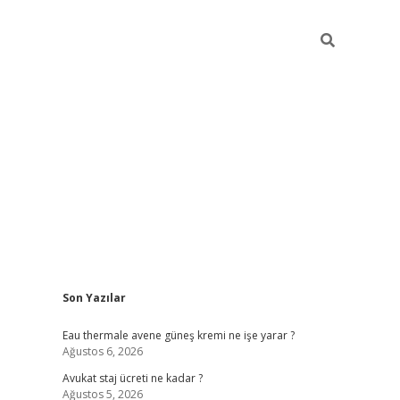
Sidebar
Son Yazılar
vdcasino
Eau thermale avene güneş kremi ne işe yarar ?
Ağustos 6, 2026
Avukat staj ücreti ne kadar ?
Ağustos 5, 2026