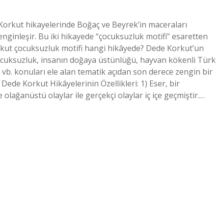
Korkut hikayelerinde Boğaç ve Beyrek’in maceraları
 zenginleşir. Bu iki hikayede “çocuksuzluk motifi” esaretten
orkut çocuksuzluk motifi hangi hikâyede? Dede Korkut’un
çocuksuzluk, insanın doğaya üstünlüğü, hayvan kökenli Türk
 vb. konuları ele alan tematik açıdan son derece zengin bir
 Dede Korkut Hikâyelerinin Özellikleri: 1) Eser, bir
lağanüstü olaylar ile gerçekçi olaylar iç içe geçmiştir.…