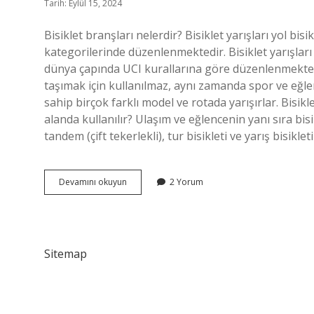
Tarih: Eylül 15, 2024
Bisiklet branşları nelerdir? Bisiklet yarışları yol bisik
kategorilerinde düzenlenmektedir. Bisiklet yarışlar
dünya çapında UCI kurallarına göre düzenlenmektedir
taşımak için kullanılmaz, aynı zamanda spor ve eğlence
sahip birçok farklı model ve rotada yarışırlar. Bisikl
alanda kullanılır? Ulaşım ve eğlencenin yanı sıra bisikl
tandem (çift tekerlekli), tur bisikleti ve yarış bisikleti
Bisiklet
Devamını okuyun
2 Yorum
Branşı
Nedir
Sitemap