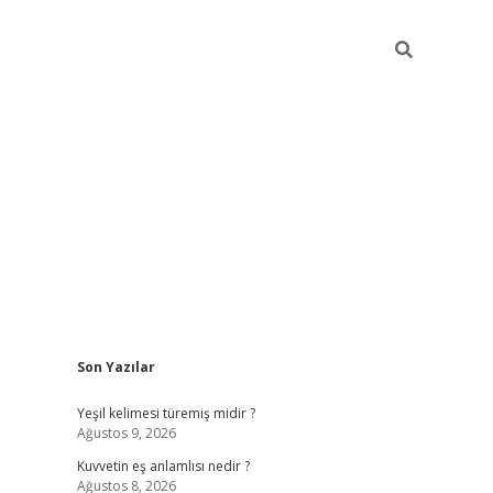
Sidebar
Son Yazılar
vdcasino
Yeşil kelimesi türemiş midir ?
Ağustos 9, 2026
Kuvvetin eş anlamlısı nedir ?
Ağustos 8, 2026