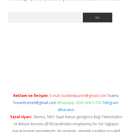
Arama
ino
Reklam ve İletişim:
E-mail:
backlinkpaneli@gmail.com
Teams:
forumhizmeti@gmail.com
Whatsapp: 0262 606 0 726
Telegram:
@karabul
Yasal Uyarı:
Sitemiz, 5651 Sayılı Kanun gereğince Bilgi Teknolojileri
ve İletişim Kurumu (BTK) tarafından onaylanmış bir Yer Sağlayıcı
olarak hizmet vermektedir. Bu nedenle, sitedeki içerikleri proaktif