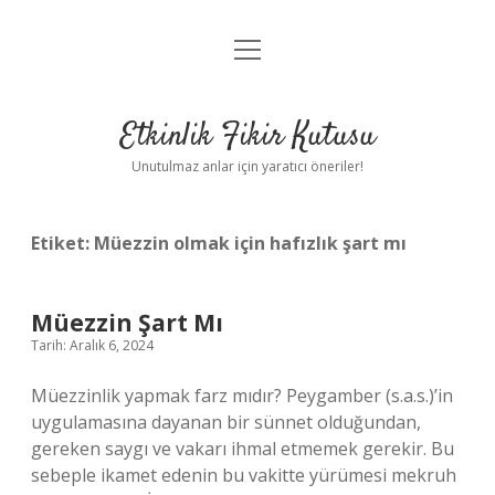
menüyü
Anasayfa
aç
Gizlilik Politikası
Etkinlik Fikir Kutusu
Yasal Uyarı
Unutulmaz anlar için yaratıcı öneriler!
Hakkımızda
Etiket:
Müezzin olmak için hafızlık şart mı
Müezzin Şart Mı
Tarih: Aralık 6, 2024
Müezzinlik yapmak farz mıdır? Peygamber (s.a.s.)’in
uygulamasına dayanan bir sünnet olduğundan,
gereken saygı ve vakarı ihmal etmemek gerekir. Bu
sebeple ikamet edenin bu vakitte yürümesi mekruh