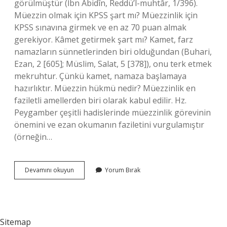
görülmüştür (İbn Abidîn, Reddü’l-muhtâr, 1/396).
Müezzin olmak için KPSS şart mı? Müezzinlik için
KPSS sınavına girmek ve en az 70 puan almak
gerekiyor. Kâmet getirmek şart mı? Kamet, farz
namazların sünnetlerinden biri olduğundan (Buhari,
Ezan, 2 [605]; Müslim, Salat, 5 [378]), onu terk etmek
mekruhtur. Çünkü kamet, namaza başlamaya
hazırlıktır. Müezzin hükmü nedir? Müezzinlik en
faziletli amellerden biri olarak kabul edilir. Hz.
Peygamber çeşitli hadislerinde müezzinlik görevinin
önemini ve ezan okumanın faziletini vurgulamıştır
(örneğin…
Müezzin
Devamını okuyun
Yorum Bırak
Şart
Mı
Sitemap