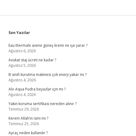
Sidebar
Son Yazılar
Eau thermale avene güneş kremi ne işe yarar ?
Ağustos 6, 2026
Avukat staj ücreti ne kadar ?
Ağustos 5, 2026
B sınıfı kurutma makinesi çok enerji yakar mı ?
Ağustos 4, 2026
Alo Aqua Pudra beyazlar için mi ?
Ağustos 4, 2026
Yakın koruma sertifikası nereden alınır ?
Temmuz 29, 2026
Kerem Allah’ın ismi mi ?
Temmuz 25, 2026
Ayraç neden kullanılır ?