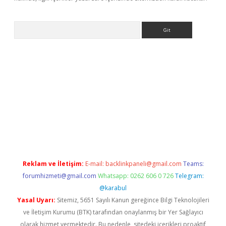
Arama
ino
Reklam ve İletişim:
E-mail:
backlinkpaneli@gmail.com
Teams:
forumhizmeti@gmail.com
Whatsapp: 0262 606 0 726
Telegram:
@karabul
Yasal Uyarı:
Sitemiz, 5651 Sayılı Kanun gereğince Bilgi Teknolojileri
ve İletişim Kurumu (BTK) tarafından onaylanmış bir Yer Sağlayıcı
olarak hizmet vermektedir. Bu nedenle, sitedeki içerikleri proaktif