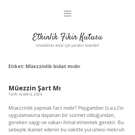
menüyü
Anasayfa
aç
Gizlilik Politikası
Etkinlik Fikir Kutusu
Yasal Uyarı
Unutulmaz anlar için yaratıcı öneriler!
Hakkımızda
Etiket:
Müezzinlik bidat mıdır
Müezzin Şart Mı
Tarih: Aralık 6, 2024
Müezzinlik yapmak farz mıdır? Peygamber (s.a.s.)’in
uygulamasına dayanan bir sünnet olduğundan,
gereken saygı ve vakarı ihmal etmemek gerekir. Bu
sebeple ikamet edenin bu vakitte yürümesi mekruh