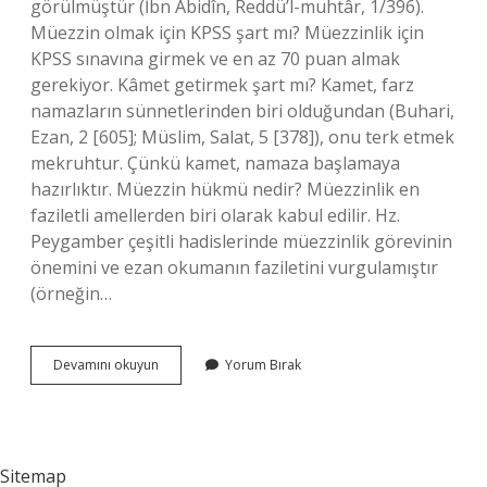
görülmüştür (İbn Abidîn, Reddü’l-muhtâr, 1/396).
Müezzin olmak için KPSS şart mı? Müezzinlik için
KPSS sınavına girmek ve en az 70 puan almak
gerekiyor. Kâmet getirmek şart mı? Kamet, farz
namazların sünnetlerinden biri olduğundan (Buhari,
Ezan, 2 [605]; Müslim, Salat, 5 [378]), onu terk etmek
mekruhtur. Çünkü kamet, namaza başlamaya
hazırlıktır. Müezzin hükmü nedir? Müezzinlik en
faziletli amellerden biri olarak kabul edilir. Hz.
Peygamber çeşitli hadislerinde müezzinlik görevinin
önemini ve ezan okumanın faziletini vurgulamıştır
(örneğin…
Müezzin
Devamını okuyun
Yorum Bırak
Şart
Mı
Sitemap