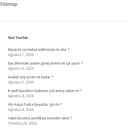
Okumak
Sitemap
Gerekir
Sidebar
Son Yazılar
Mazeret izni kabul edilmezse ne olur ?
Ağustos 7, 2026
Eau thermale avene güneş kremi ne işe yarar ?
Ağustos 6, 2026
Avukat staj ücreti ne kadar ?
Ağustos 5, 2026
B sınıfı kurutma makinesi çok enerji yakar mı ?
Ağustos 4, 2026
Alo Aqua Pudra beyazlar için mi ?
Ağustos 4, 2026
Yakın koruma sertifikası nereden alınır ?
Temmuz 29, 2026