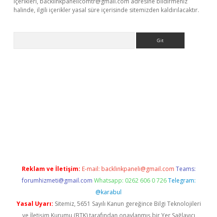
içerikleri,
backlinkpanelicomtr@gmail.com
adresine bildirmeniz
halinde, ilgili içerikler yasal süre içerisinde sitemizden kaldırılacaktır.
Arama
casino
Reklam ve İletişim:
E-mail:
backlinkpaneli@gmail.com
Teams:
forumhizmeti@gmail.com
Whatsapp: 0262 606 0 726
Telegram:
@karabul
Yasal Uyarı:
Sitemiz, 5651 Sayılı Kanun gereğince Bilgi Teknolojileri
ve İletişim Kurumu (BTK) tarafından onaylanmış bir Yer Sağlayıcı