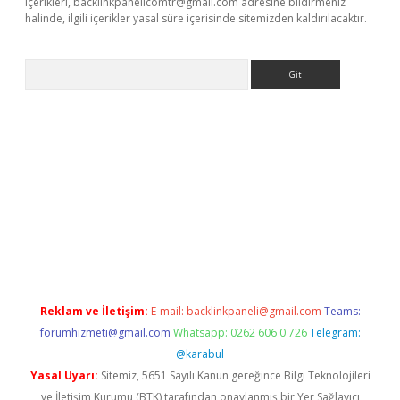
içerikleri,
backlinkpanelicomtr@gmail.com
adresine bildirmeniz
halinde, ilgili içerikler yasal süre içerisinde sitemizden kaldırılacaktır.
Arama
ino
Reklam ve İletişim:
E-mail:
backlinkpaneli@gmail.com
Teams:
forumhizmeti@gmail.com
Whatsapp: 0262 606 0 726
Telegram:
@karabul
Yasal Uyarı:
Sitemiz, 5651 Sayılı Kanun gereğince Bilgi Teknolojileri
ve İletişim Kurumu (BTK) tarafından onaylanmış bir Yer Sağlayıcı