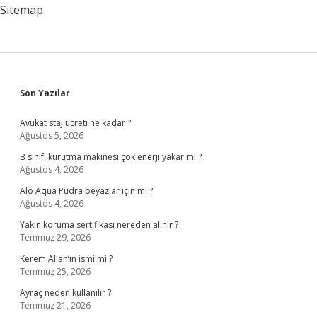
Okumak
Sitemap
Gerekir
Sidebar
Son Yazılar
Avukat staj ücreti ne kadar ?
Ağustos 5, 2026
B sınıfı kurutma makinesi çok enerji yakar mı ?
Ağustos 4, 2026
Alo Aqua Pudra beyazlar için mi ?
Ağustos 4, 2026
Yakın koruma sertifikası nereden alınır ?
Temmuz 29, 2026
Kerem Allah’ın ismi mi ?
Temmuz 25, 2026
Ayraç neden kullanılır ?
Temmuz 21, 2026