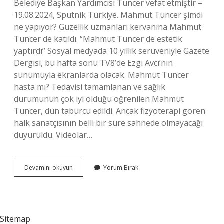
Belediye Başkan Yardımcısı Tuncer vefat etmiştir –
19.08.2024, Sputnik Türkiye. Mahmut Tuncer şimdi
ne yapıyor? Güzellik uzmanları kervanına Mahmut
Tuncer de katıldı. “Mahmut Tuncer de estetik
yaptırdı” Sosyal medyada 10 yıllık serüveniyle Gazete
Dergisi, bu hafta sonu TV8’de Ezgi Avcı’nın
sunumuyla ekranlarda olacak. Mahmut Tuncer
hasta mı? Tedavisi tamamlanan ve sağlık
durumunun çok iyi olduğu öğrenilen Mahmut
Tuncer, dün taburcu edildi. Ancak fizyoterapi gören
halk sanatçısının belli bir süre sahnede olmayacağı
duyuruldu. Videolar…
Mahmut
Devamını okuyun
Yorum Bırak
Tuncer
Yaşıyor
Mü
Sitemap