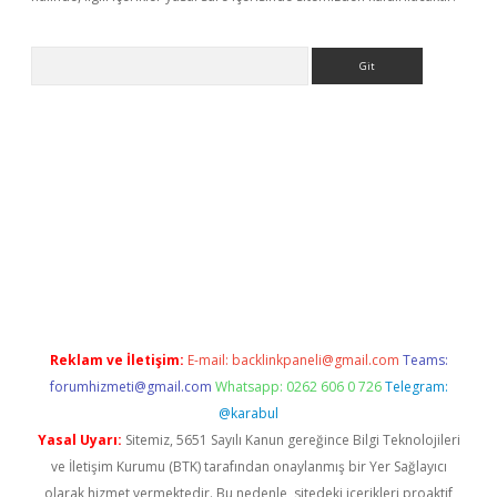
Arama
ino
Reklam ve İletişim:
E-mail:
backlinkpaneli@gmail.com
Teams:
forumhizmeti@gmail.com
Whatsapp: 0262 606 0 726
Telegram:
@karabul
Yasal Uyarı:
Sitemiz, 5651 Sayılı Kanun gereğince Bilgi Teknolojileri
ve İletişim Kurumu (BTK) tarafından onaylanmış bir Yer Sağlayıcı
olarak hizmet vermektedir. Bu nedenle, sitedeki içerikleri proaktif