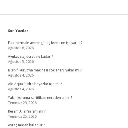
Sidebar
Son Yazılar
Eau thermale avene güneş kremi ne işe yarar ?
Ağustos 6, 2026
Avukat staj ücreti ne kadar ?
Ağustos 5, 2026
B sınıfı kurutma makinesi çok enerji yakar mı ?
Ağustos 4, 2026
Alo Aqua Pudra beyazlar için mi ?
Ağustos 4, 2026
Yakın koruma sertifikası nereden alınır ?
Temmuz 29, 2026
Kerem Allah’ın ismi mi ?
Temmuz 25, 2026
Ayraç neden kullanılır ?