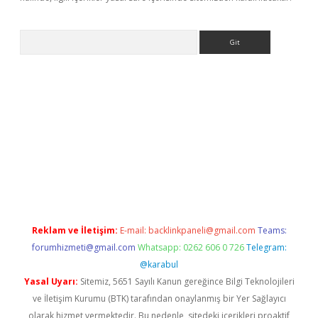
Arama
ino
Reklam ve İletişim:
E-mail:
backlinkpaneli@gmail.com
Teams:
forumhizmeti@gmail.com
Whatsapp: 0262 606 0 726
Telegram:
@karabul
Yasal Uyarı:
Sitemiz, 5651 Sayılı Kanun gereğince Bilgi Teknolojileri
ve İletişim Kurumu (BTK) tarafından onaylanmış bir Yer Sağlayıcı
olarak hizmet vermektedir. Bu nedenle, sitedeki içerikleri proaktif