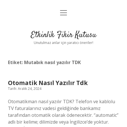
menüyü
Anasayfa
aç
Gizlilik Politikası
Etkinlik Fikir Kutusu
Yasal Uyarı
Unutulmaz anlar için yaratıcı öneriler!
Hakkımızda
Etiket:
Mutabık nasıl yazılır TDK
Otomatik Nasıl Yazılır Tdk
Tarih: Aralık 24, 2024
Otomatikman nasıl yazılır TDK? Telefon ve kablolu
TV faturalarınız vadesi geldiğinde bankamız
tarafından otomatik olarak ödenecektir. “automatic”
adlı bir kelime; dilimizde veya İngilizce’de yoktur.