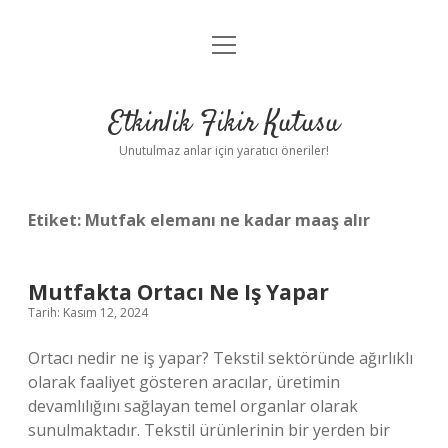
menüyü
Anasayfa
aç
Gizlilik Politikası
Etkinlik Fikir Kutusu
Yasal Uyarı
Unutulmaz anlar için yaratıcı öneriler!
Hakkımızda
Etiket:
Mutfak elemanı ne kadar maaş alır
Mutfakta Ortacı Ne Iş Yapar
Tarih: Kasım 12, 2024
Ortacı nedir ne iş yapar? Tekstil sektöründe ağırlıklı
olarak faaliyet gösteren aracılar, üretimin
devamlılığını sağlayan temel organlar olarak
sunulmaktadır. Tekstil ürünlerinin bir yerden bir