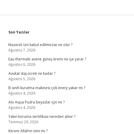
Sidebar
Son Yazılar
Mazeret izni kabul edilmezse ne olur ?
Ağustos 7, 2026
Eau thermale avene güneş kremi ne işe yarar ?
Ağustos 6, 2026
Avukat staj ücreti ne kadar ?
Ağustos 5, 2026
B sınıfı kurutma makinesi çok enerji yakar mı ?
Ağustos 4, 2026
Alo Aqua Pudra beyazlar için mi ?
Ağustos 4, 2026
Yakın koruma sertifikası nereden alınır ?
Temmuz 29, 2026
Kerem Allah’ın ismi mi ?