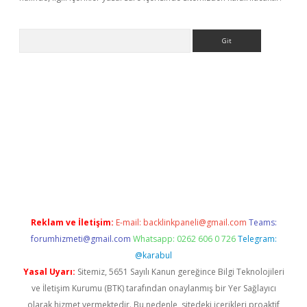
Arama
no
Reklam ve İletişim:
E-mail:
backlinkpaneli@gmail.com
Teams:
forumhizmeti@gmail.com
Whatsapp: 0262 606 0 726
Telegram:
@karabul
Yasal Uyarı:
Sitemiz, 5651 Sayılı Kanun gereğince Bilgi Teknolojileri
ve İletişim Kurumu (BTK) tarafından onaylanmış bir Yer Sağlayıcı
olarak hizmet vermektedir. Bu nedenle, sitedeki içerikleri proaktif