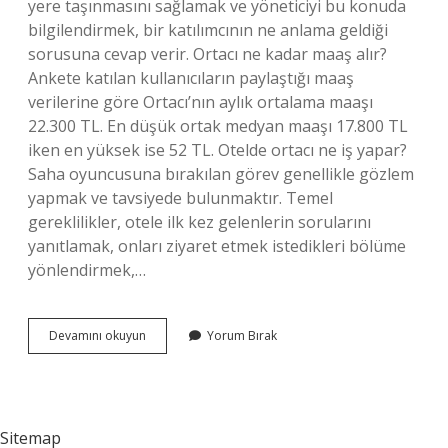
yere taşınmasını sağlamak ve yöneticiyi bu konuda
bilgilendirmek, bir katılımcının ne anlama geldiği
sorusuna cevap verir. Ortacı ne kadar maaş alır?
Ankete katılan kullanıcıların paylaştığı maaş
verilerine göre Ortacı’nın aylık ortalama maaşı
22.300 TL. En düşük ortak medyan maaşı 17.800 TL
iken en yüksek ise 52 TL. Otelde ortacı ne iş yapar?
Saha oyuncusuna bırakılan görev genellikle gözlem
yapmak ve tavsiyede bulunmaktır. Temel
gereklilikler, otele ilk kez gelenlerin sorularını
yanıtlamak, onları ziyaret etmek istedikleri bölüme
yönlendirmek,…
Mutfakta
Devamını okuyun
Yorum Bırak
Ortacı
Ne
Iş
Yapar
Sitemap