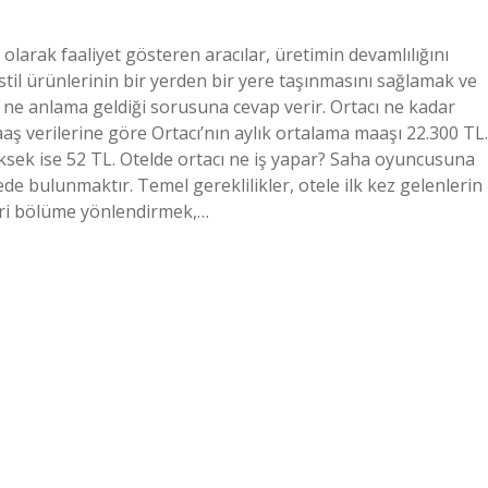
 olarak faaliyet gösteren aracılar, üretimin devamlılığını
til ürünlerinin bir yerden bir yere taşınmasını sağlamak ve
n ne anlama geldiği sorusuna cevap verir. Ortacı ne kadar
aaş verilerine göre Ortacı’nın aylık ortalama maaşı 22.300 TL.
sek ise 52 TL. Otelde ortacı ne iş yapar? Saha oyuncusuna
e bulunmaktır. Temel gereklilikler, otele ilk kez gelenlerin
leri bölüme yönlendirmek,…