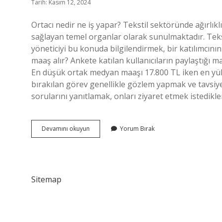
Tarih: Kasım 12, 2024
Ortacı nedir ne iş yapar? Tekstil sektöründe ağırlıklı
sağlayan temel organlar olarak sunulmaktadır. Teks
yöneticiyi bu konuda bilgilendirmek, bir katılımcını
maaş alır? Ankete katılan kullanıcıların paylaştığı m
En düşük ortak medyan maaşı 17.800 TL iken en yük
bırakılan görev genellikle gözlem yapmak ve tavsiyed
sorularını yanıtlamak, onları ziyaret etmek istedik
Mutfakta
Devamını okuyun
Yorum Bırak
Ortacı
Ne
Iş
Yapar
Sitemap