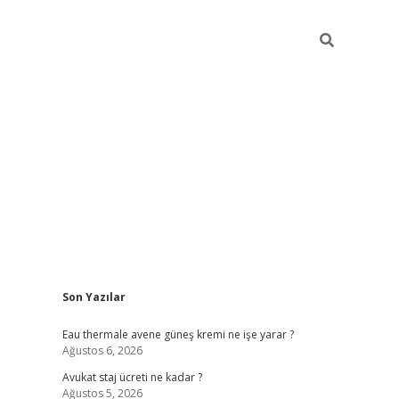
Sidebar
Son Yazılar
vdcasino
Eau thermale avene güneş kremi ne işe yarar ?
Ağustos 6, 2026
Avukat staj ücreti ne kadar ?
Ağustos 5, 2026