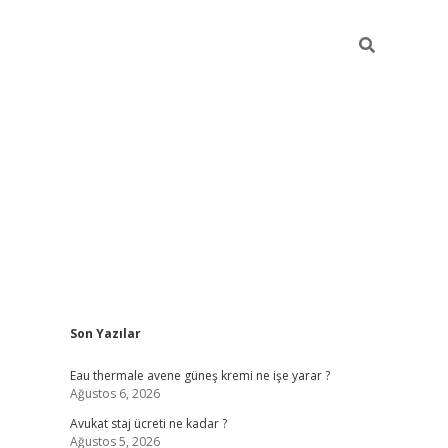
Sidebar
Son Yazılar
vdcasino
Eau thermale avene güneş kremi ne işe yarar ?
Ağustos 6, 2026
Avukat staj ücreti ne kadar ?
Ağustos 5, 2026