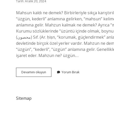
Tarih: Aralık 20, 2024
Mahsun kaldı ne demek? Birbirleriyle sıkça karıştı
“üzgün, kederli” anlamına gelirken, “mahsun” kelimes
anlamına gelir. Mahzun kalmak ne demek? Ayrıca “
Kurumu sözlüklerinde “üzüntü içinde olmak, boynu 
(ﻣﺤﺼﻮﻥ) Sıf. (Ar. ḥiṣn, “korumak, güçlendirmek” anlamına gelir.) Sağlam, kalıcı, müstahkem, sabit: Onun (Nâilî)
devletinde birçok özel yerler vardır. Mahzun ne de
“üzgün”, “kederli”, “üzgün” anlamına gelir. Genellik
işaret eder. Mahzun ne? üzgün.…
Mahzun
Devamını okuyun
Yorum Bırak
Kaldı
Ne
Demek
Sitemap