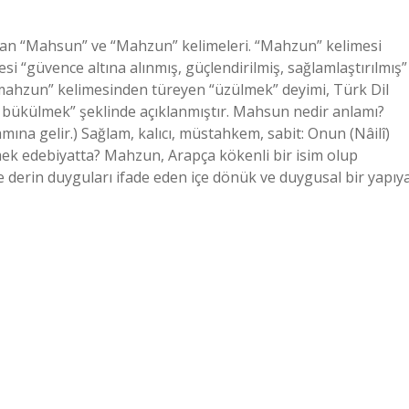
rılan “Mahsun” ve “Mahzun” kelimeleri. “Mahzun” kelimesi
i “güvence altına alınmış, güçlendirilmiş, sağlamlaştırılmış”
mahzun” kelimesinden türeyen “üzülmek” deyimi, Türk Dil
bükülmek” şeklinde açıklanmıştır. Mahsun nedir anlamı?
mek edebiyatta? Mahzun, Arapça kökenli bir isim olup
le derin duyguları ifade eden içe dönük ve duygusal bir yapıy