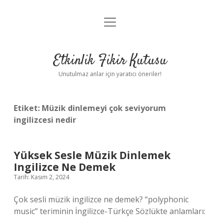
menüyü
Anasayfa
aç
Gizlilik Politikası
Etkinlik Fikir Kutusu
Yasal Uyarı
Unutulmaz anlar için yaratıcı öneriler!
Hakkımızda
Etiket:
Müzik dinlemeyi çok seviyorum
ingilizcesi nedir
Yüksek Sesle Müzik Dinlemek
Ingilizce Ne Demek
Tarih: Kasım 2, 2024
Çok sesli müzik ingilizce ne demek? “polyphonic
music” teriminin İngilizce-Türkçe Sözlükte anlamları: