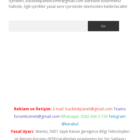
içerikleri,
backlinkpanelicomtr@gmail.com
adresine bildirmeniz
halinde, ilgili içerikler yasal süre içerisinde sitemizden kaldırılacaktır.
Arama
ino
Reklam ve İletişim:
E-mail:
backlinkpaneli@gmail.com
Teams:
forumhizmeti@gmail.com
Whatsapp: 0262 606 0 726
Telegram:
@karabul
Yasal Uyarı:
Sitemiz, 5651 Sayılı Kanun gereğince Bilgi Teknolojileri
ve İletişim Kurumu (BTK) tarafından onaylanmış bir Yer Sağlayıcı