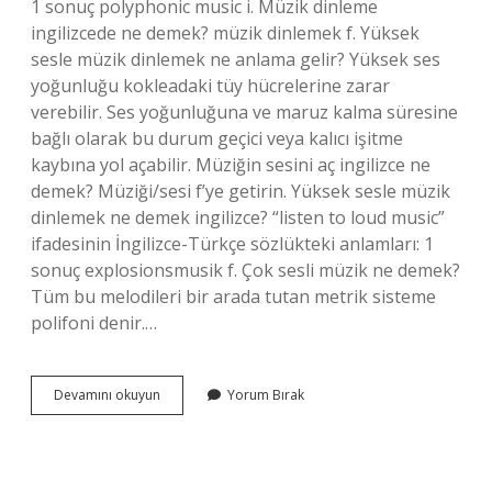
1 sonuç polyphonic music i. Müzik dinleme
ingilizcede ne demek? müzik dinlemek f. Yüksek
sesle müzik dinlemek ne anlama gelir? Yüksek ses
yoğunluğu kokleadaki tüy hücrelerine zarar
verebilir. Ses yoğunluğuna ve maruz kalma süresine
bağlı olarak bu durum geçici veya kalıcı işitme
kaybına yol açabilir. Müziğin sesini aç ingilizce ne
demek? Müziği/sesi f’ye getirin. Yüksek sesle müzik
dinlemek ne demek ingilizce? “listen to loud music”
ifadesinin İngilizce-Türkçe sözlükteki anlamları: 1
sonuç explosionsmusik f. Çok sesli müzik ne demek?
Tüm bu melodileri bir arada tutan metrik sisteme
polifoni denir.…
Yüksek
Devamını okuyun
Yorum Bırak
Sesle
Müzik
Dinlemek
Ingilizce