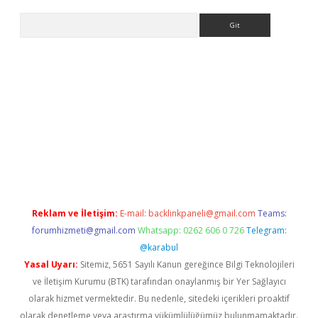
Arama
ino
Reklam ve İletişim:
E-mail:
backlinkpaneli@gmail.com
Teams:
forumhizmeti@gmail.com
Whatsapp: 0262 606 0 726
Telegram:
@karabul
Yasal Uyarı:
Sitemiz, 5651 Sayılı Kanun gereğince Bilgi Teknolojileri
ve İletişim Kurumu (BTK) tarafından onaylanmış bir Yer Sağlayıcı
olarak hizmet vermektedir. Bu nedenle, sitedeki içerikleri proaktif
olarak denetleme veya araştırma yükümlülüğümüz bulunmamaktadır.