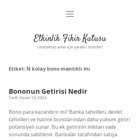
menüyü
Anasayfa
aç
Gizlilik Politikası
Etkinlik Fikir Kutusu
Yasal Uyarı
Unutulmaz anlar için yaratıcı öneriler!
Hakkımızda
Etiket:
N kolay bono mantıklı mı
Bononun Getirisi Nedir
Tarih: Kasım 14, 2024
Bono para kazandırır mı? Banka tahvilleri, devlet
tahvilleri ve hazine bonolarından daha yüksek getiri
potansiyeli sunar. Bu ek getirinin miktarı vade
sonunda sabitlenir. Bankalar tarafından satışa