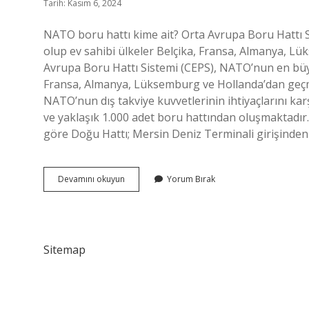
Tarih: Kasım 6, 2024
NATO boru hattı kime ait? Orta Avrupa Boru Hattı 
olup ev sahibi ülkeler Belçika, Fransa, Almanya, 
Avrupa Boru Hattı Sistemi (CEPS), NATO’nun en büyük
Fransa, Almanya, Lüksemburg ve Hollanda’dan geçme
NATO’nun dış takviye kuvvetlerinin ihtiyaçlarını ka
ve yaklaşık 1.000 adet boru hattından oluşmaktadır
göre Doğu Hattı; Mersin Deniz Terminali girişinde
Nato
Devamını okuyun
Yorum Bırak
Boru
Hattı
Ne
Demek
Sitemap