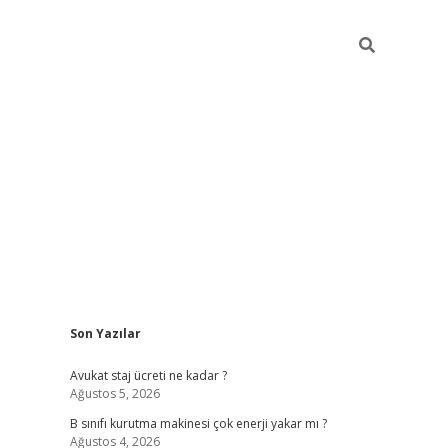
Sidebar
Son Yazılar
vdcasino
Avukat staj ücreti ne kadar ?
Ağustos 5, 2026
B sınıfı kurutma makinesi çok enerji yakar mı ?
Ağustos 4, 2026