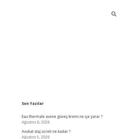
Sidebar
Son Yazılar
vdcasino
Eau thermale avene güneş kremi ne işe yarar ?
Ağustos 6, 2026
Avukat staj ücreti ne kadar ?
Ağustos 5, 2026