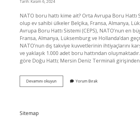
Tarih: Kasım 6, 2024
NATO boru hattı kime ait? Orta Avrupa Boru Hattı 
olup ev sahibi ülkeler Belçika, Fransa, Almanya, 
Avrupa Boru Hattı Sistemi (CEPS), NATO’nun en büyük
Fransa, Almanya, Lüksemburg ve Hollanda’dan geçme
NATO’nun dış takviye kuvvetlerinin ihtiyaçlarını ka
ve yaklaşık 1.000 adet boru hattından oluşmaktadır
göre Doğu Hattı; Mersin Deniz Terminali girişinde
Nato
Devamını okuyun
Yorum Bırak
Boru
Hattı
Ne
Demek
Sitemap