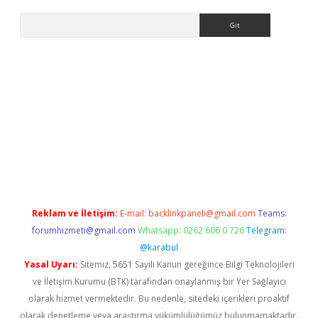
Arama
ino
Reklam ve İletişim:
E-mail:
backlinkpaneli@gmail.com
Teams:
forumhizmeti@gmail.com
Whatsapp: 0262 606 0 726
Telegram:
@karabul
Yasal Uyarı:
Sitemiz, 5651 Sayılı Kanun gereğince Bilgi Teknolojileri
ve İletişim Kurumu (BTK) tarafından onaylanmış bir Yer Sağlayıcı
olarak hizmet vermektedir. Bu nedenle, sitedeki içerikleri proaktif
olarak denetleme veya araştırma yükümlülüğümüz bulunmamaktadır.