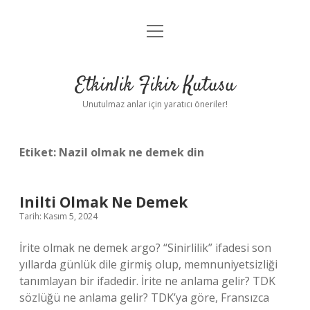
menüyü
Anasayfa
aç
Gizlilik Politikası
Etkinlik Fikir Kutusu
Yasal Uyarı
Unutulmaz anlar için yaratıcı öneriler!
Hakkımızda
Etiket:
Nazil olmak ne demek din
Inilti Olmak Ne Demek
Tarih: Kasım 5, 2024
İrite olmak ne demek argo? “Sinirlilik” ifadesi son
yıllarda günlük dile girmiş olup, memnuniyetsizliği
tanımlayan bir ifadedir. İrite ne anlama gelir? TDK
sözlüğü ne anlama gelir? TDK’ya göre, Fransızca