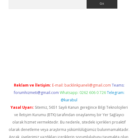
Arama
ino
Reklam ve İletişim:
E-mail:
backlinkpaneli@gmail.com
Teams:
forumhizmeti@gmail.com
Whatsapp: 0262 606 0 726
Telegram:
@karabul
Yasal Uyarı:
Sitemiz, 5651 Sayılı Kanun gereğince Bilgi Teknolojileri
ve İletişim Kurumu (BTK) tarafından onaylanmış bir Yer Sağlayıcı
olarak hizmet vermektedir. Bu nedenle, sitedeki içerikleri proaktif
olarak denetleme veya araştırma yükümlülüğümüz bulunmamaktadır.
Ancak, üyelerimiz yazdıkları içeriklerin sorumluluğunu taşımakta olup,