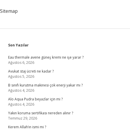
Sonra
Ne
Sitemap
Olur
Sidebar
Son Yazılar
Eau thermale avene güneş kremi ne işe yarar ?
Ağustos 6, 2026
Avukat staj ücreti ne kadar ?
Ağustos 5, 2026
B sınıfı kurutma makinesi çok enerji yakar mı ?
Ağustos 4, 2026
Alo Aqua Pudra beyazlar için mi ?
Ağustos 4, 2026
Yakın koruma sertifikası nereden alınır ?
Temmuz 29, 2026
Kerem Allah’ın ismi mi ?