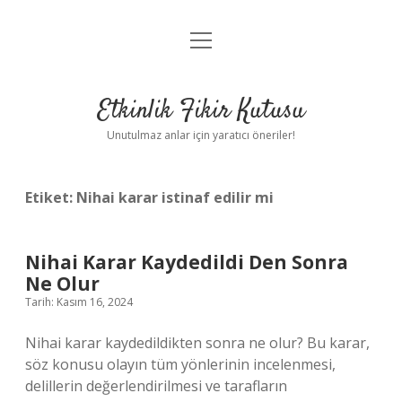
menüyü
Anasayfa
aç
Gizlilik Politikası
Etkinlik Fikir Kutusu
Yasal Uyarı
Unutulmaz anlar için yaratıcı öneriler!
Hakkımızda
Etiket:
Nihai karar istinaf edilir mi
Nihai Karar Kaydedildi Den Sonra
Ne Olur
Tarih: Kasım 16, 2024
Nihai karar kaydedildikten sonra ne olur? Bu karar,
söz konusu olayın tüm yönlerinin incelenmesi,
delillerin değerlendirilmesi ve tarafların