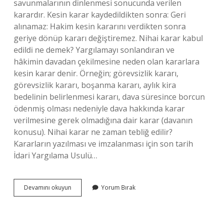
savunmalarının dinlenmesi sonucunda verilen
karardır. Kesin karar kaydedildikten sonra: Geri
alınamaz: Hakim kesin kararını verdikten sonra
geriye dönüp kararı değiştiremez. Nihai karar kabul
edildi ne demek? Yargılamayı sonlandıran ve
hâkimin davadan çekilmesine neden olan kararlara
kesin karar denir. Örneğin; görevsizlik kararı,
görevsizlik kararı, boşanma kararı, aylık kira
bedelinin belirlenmesi kararı, dava süresince borcun
ödenmiş olması nedeniyle dava hakkında karar
verilmesine gerek olmadığına dair karar (davanın
konusu). Nihai karar ne zaman tebliğ edilir?
Kararların yazılması ve imzalanması için son tarih
İdari Yargılama Usulü…
Nihai
Devamını okuyun
Yorum Bırak
Karar
Kaydedildi
Den