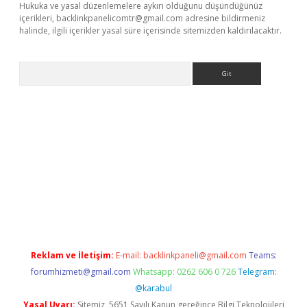
Hukuka ve yasal düzenlemelere aykırı olduğunu düşündüğünüz
içerikleri,
backlinkpanelicomtr@gmail.com
adresine bildirmeniz
halinde, ilgili içerikler yasal süre içerisinde sitemizden kaldırılacaktır.
Arama
ino
Reklam ve İletişim:
E-mail:
backlinkpaneli@gmail.com
Teams:
forumhizmeti@gmail.com
Whatsapp: 0262 606 0 726
Telegram:
@karabul
Yasal Uyarı:
Sitemiz, 5651 Sayılı Kanun gereğince Bilgi Teknolojileri