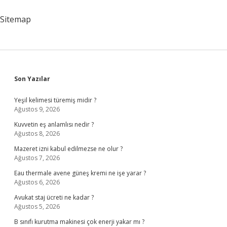
Sonra
Ne
Sitemap
Olur
Sidebar
Son Yazılar
Yeşil kelimesi türemiş midir ?
Ağustos 9, 2026
Kuvvetin eş anlamlısı nedir ?
Ağustos 8, 2026
Mazeret izni kabul edilmezse ne olur ?
Ağustos 7, 2026
Eau thermale avene güneş kremi ne işe yarar ?
Ağustos 6, 2026
Avukat staj ücreti ne kadar ?
Ağustos 5, 2026
B sınıfı kurutma makinesi çok enerji yakar mı ?