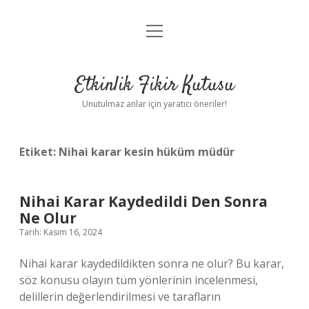
menüyü
Anasayfa
aç
Gizlilik Politikası
Etkinlik Fikir Kutusu
Yasal Uyarı
Unutulmaz anlar için yaratıcı öneriler!
Hakkımızda
Etiket:
Nihai karar kesin hüküm müdür
Nihai Karar Kaydedildi Den Sonra
Ne Olur
Tarih: Kasım 16, 2024
Nihai karar kaydedildikten sonra ne olur? Bu karar,
söz konusu olayın tüm yönlerinin incelenmesi,
delillerin değerlendirilmesi ve tarafların