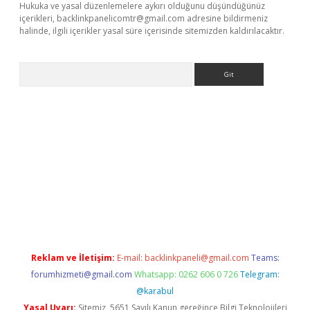
Hukuka ve yasal düzenlemelere aykırı olduğunu düşündüğünüz
içerikleri,
backlinkpanelicomtr@gmail.com
adresine bildirmeniz
halinde, ilgili içerikler yasal süre içerisinde sitemizden kaldırılacaktır.
Arama
ino
Reklam ve İletişim:
E-mail:
backlinkpaneli@gmail.com
Teams:
forumhizmeti@gmail.com
Whatsapp: 0262 606 0 726
Telegram:
@karabul
Yasal Uyarı:
Sitemiz, 5651 Sayılı Kanun gereğince Bilgi Teknolojileri