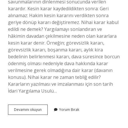
savunmalarının dinlenmesi sonucunda verilen
karardır. Kesin karar kaydedildikten sonra: Geri
alınamaz: Hakim kesin kararını verdikten sonra
geriye dönüp kararı değiştiremez. Nihai karar kabul
edildi ne demek? Yargılamayı sonlandıran ve
hâkimin davadan çekilmesine neden olan kararlara
kesin karar denir. Örneğin; görevsizlik kararı,
görevsizlik kararı, boşanma kararı, aylık kira
bedelinin belirlenmesi kararı, dava süresince borcun
ödenmiş olması nedeniyle dava hakkında karar
verilmesine gerek olmadığına dair karar (davanın
konusu). Nihai karar ne zaman tebliğ edilir?
Kararların yazılması ve imzalanması için son tarih
İdari Yargılama Usulü…
Nihai
Devamını okuyun
Yorum Bırak
Karar
Kaydedildi
Den