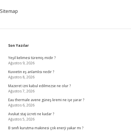
Sonra
Ne
Sitemap
Olur
Sidebar
Son Yazılar
Yeşil kelimesi türemiş midir ?
Ağustos 9, 2026
Kuvvetin eş anlamlısı nedir ?
Ağustos 8, 2026
Mazeret izni kabul edilmezse ne olur ?
Ağustos 7, 2026
Eau thermale avene güneş kremi ne işe yarar ?
Ağustos 6, 2026
Avukat staj ücreti ne kadar ?
Ağustos 5, 2026
B sınıfı kurutma makinesi çok enerji yakar mı ?