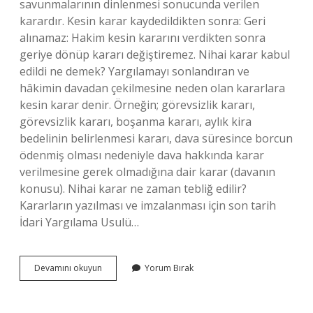
savunmalarının dinlenmesi sonucunda verilen
karardır. Kesin karar kaydedildikten sonra: Geri
alınamaz: Hakim kesin kararını verdikten sonra
geriye dönüp kararı değiştiremez. Nihai karar kabul
edildi ne demek? Yargılamayı sonlandıran ve
hâkimin davadan çekilmesine neden olan kararlara
kesin karar denir. Örneğin; görevsizlik kararı,
görevsizlik kararı, boşanma kararı, aylık kira
bedelinin belirlenmesi kararı, dava süresince borcun
ödenmiş olması nedeniyle dava hakkında karar
verilmesine gerek olmadığına dair karar (davanın
konusu). Nihai karar ne zaman tebliğ edilir?
Kararların yazılması ve imzalanması için son tarih
İdari Yargılama Usulü…
Nihai
Devamını okuyun
Yorum Bırak
Karar
Kaydedildi
Den