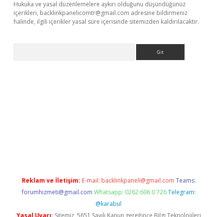
Hukuka ve yasal düzenlemelere aykırı olduğunu düşündüğünüz
içerikleri,
backlinkpanelicomtr@gmail.com
adresine bildirmeniz
halinde, ilgili içerikler yasal süre içerisinde sitemizden kaldırılacaktır.
Arama
ino
Reklam ve İletişim:
E-mail:
backlinkpaneli@gmail.com
Teams:
forumhizmeti@gmail.com
Whatsapp: 0262 606 0 726
Telegram:
@karabul
Yasal Uyarı:
Sitemiz, 5651 Sayılı Kanun gereğince Bilgi Teknolojileri