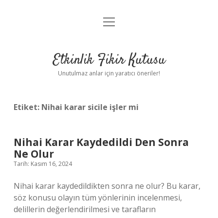
menüyü
Anasayfa
aç
Gizlilik Politikası
Etkinlik Fikir Kutusu
Yasal Uyarı
Unutulmaz anlar için yaratıcı öneriler!
Hakkımızda
Etiket:
Nihai karar sicile işler mi
Nihai Karar Kaydedildi Den Sonra
Ne Olur
Tarih: Kasım 16, 2024
Nihai karar kaydedildikten sonra ne olur? Bu karar,
söz konusu olayın tüm yönlerinin incelenmesi,
delillerin değerlendirilmesi ve tarafların