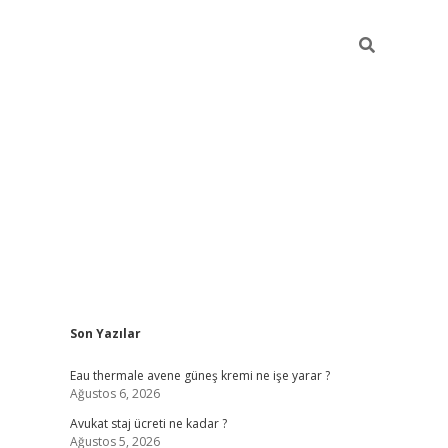
Sidebar
Son Yazılar
vdcasino
Eau thermale avene güneş kremi ne işe yarar ?
Ağustos 6, 2026
Avukat staj ücreti ne kadar ?
Ağustos 5, 2026