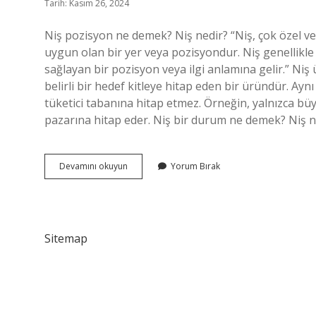
Tarih: Kasım 26, 2024
Niş pozisyon ne demek? Niş nedir? “Niş, çok özel ve d
uygun olan bir yer veya pozisyondur. Niş genellikle b
sağlayan bir pozisyon veya ilgi anlamına gelir.” Niş
belirli bir hedef kitleye hitap eden bir üründür. A
tüketici tabanına hitap etmez. Örneğin, yalnızca büy
pazarına hitap eder. Niş bir durum ne demek? Niş 
Niş
Devamını okuyun
Yorum Bırak
Ne
Demek
Yemek
Sitemap