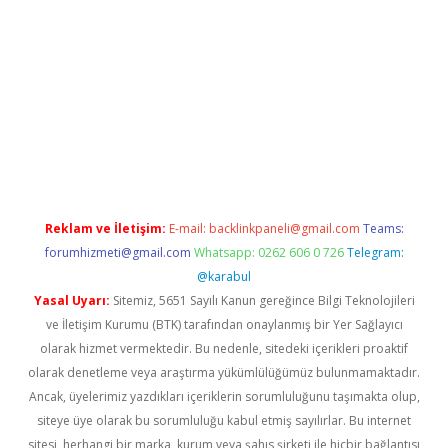
ino
Reklam ve İletişim:
E-mail:
backlinkpaneli@gmail.com
Teams:
forumhizmeti@gmail.com
Whatsapp: 0262 606 0 726
Telegram:
@karabul
Yasal Uyarı:
Sitemiz, 5651 Sayılı Kanun gereğince Bilgi Teknolojileri
ve İletişim Kurumu (BTK) tarafından onaylanmış bir Yer Sağlayıcı
olarak hizmet vermektedir. Bu nedenle, sitedeki içerikleri proaktif
olarak denetleme veya araştırma yükümlülüğümüz bulunmamaktadır.
Ancak, üyelerimiz yazdıkları içeriklerin sorumluluğunu taşımakta olup,
siteye üye olarak bu sorumluluğu kabul etmiş sayılırlar. Bu internet
sitesi, herhangi bir marka, kurum veya şahıs şirketi ile hiçbir bağlantısı