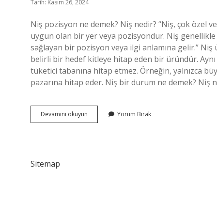
Tarih: Kasım 26, 2024
Niş pozisyon ne demek? Niş nedir? “Niş, çok özel ve d
uygun olan bir yer veya pozisyondur. Niş genellikle b
sağlayan bir pozisyon veya ilgi anlamına gelir.” Niş
belirli bir hedef kitleye hitap eden bir üründür. A
tüketici tabanına hitap etmez. Örneğin, yalnızca büy
pazarına hitap eder. Niş bir durum ne demek? Niş 
Niş
Devamını okuyun
Yorum Bırak
Ne
Demek
Yemek
Sitemap