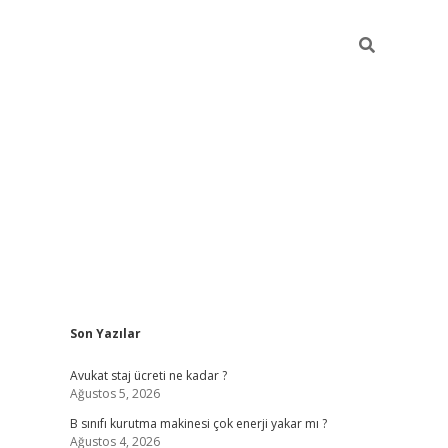
Sidebar
Son Yazılar
vdcasino
Avukat staj ücreti ne kadar ?
Ağustos 5, 2026
B sınıfı kurutma makinesi çok enerji yakar mı ?
Ağustos 4, 2026